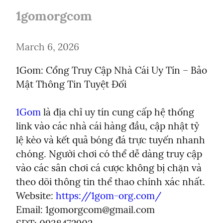
1gomorgcom
March 6, 2026
1Gom: Cổng Truy Cập Nhà Cái Uy Tín – Bảo 
Mật Thông Tin Tuyệt Đối
1Gom
 là địa chỉ uy tín cung cấp hệ thống 
link vào các nhà cái hàng đầu, cập nhật tỷ 
lệ kèo và kết quả bóng đá trực tuyến nhanh 
chóng. Người chơi có thể dễ dàng truy cập 
vào các sân chơi cá cược không bị chặn và 
theo dõi thông tin thể thao chính xác nhất.

Website: 
https://1gom-org.com/
Email: 
1gomorgcom@gmail.com