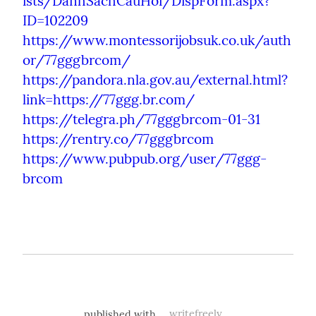
ists/DanhSachCauHoi/DispForm.aspx?
ID=102209
https://www.montessorijobsuk.co.uk/auth
or/77gggbrcom/
https://pandora.nla.gov.au/external.html?
link=https://77ggg.br.com/
https://telegra.ph/77gggbrcom-01-31
https://rentry.co/77gggbrcom
https://www.pubpub.org/user/77ggg-
brcom
published with
writefreely