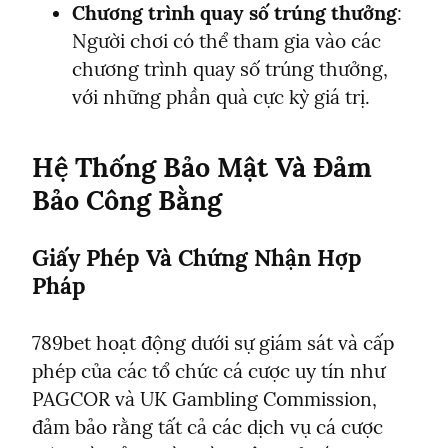
Chương trình quay số trúng thưởng
: 
Người chơi có thể tham gia vào các 
chương trình quay số trúng thưởng, 
với những phần quà cực kỳ giá trị.
Hệ Thống Bảo Mật Và Đảm 
Bảo Công Bằng
Giấy Phép Và Chứng Nhận Hợp 
Pháp
789bet hoạt động dưới sự giám sát và cấp 
phép của các tổ chức cá cược uy tín như 
PAGCOR và UK Gambling Commission, 
đảm bảo rằng tất cả các dịch vụ cá cược 