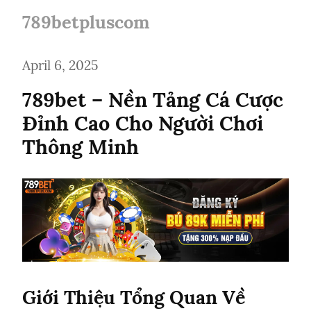
789betpluscom
April 6, 2025
789bet – Nền Tảng Cá Cược 
Đỉnh Cao Cho Người Chơi 
Thông Minh
Giới Thiệu Tổng Quan Về 