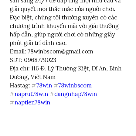
sẵn sàng 24/7 để đáp ứng mọi nhu cầu và 
giải quyết mọi thắc mắc của người chơi. 
Đặc biệt, chúng tôi thường xuyên có các 
chương trình khuyến mãi với giải thưởng 
hấp dẫn, giúp người chơi có những giây 
phút giải trí đỉnh cao.

Email: 
78winbscom@gmail.com
SĐT: 0968779023

Địa chỉ: 116 Đ. Lý Thường Kiệt, Dĩ An, Bình 
Dương, Việt Nam

Hastag: 
78win
78winbscom
#
#
naprut78win
dangnhap78win
#
#
naptien78win
#