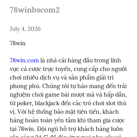
78winbscom2
July 4, 2026
78win
78win.com
 là nhà cái hàng đầu trong lĩnh 
vực cá cược trực tuyến, cung cấp cho người 
chơi nhiều dịch vụ và sản phẩm giải trí 
phong phú. Chúng tôi tự hào mang đến trải 
nghiệm chơi game bài mượt mà và hấp dẫn, 
từ poker, blackjack đến các trò chơi slot thú 
vị. Với hệ thống bảo mật tiên tiến, khách 
hàng hoàn toàn yên tâm khi tham gia cược 
tại 78win. Đội ngũ hỗ trợ khách hàng luôn 