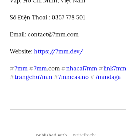
Vấp, Hồ Chí Minh, Việt Nam
Số Điện Thoại : 0357 778 501
Email: 
contact@7mm.com
Website: 
https://7mm.dev/
7mm
7mm
.com 
nhacai7mm
link7mm
#
#
#
#
trangchu7mm
7mmcasino
7mmdaga
#
#
#
published with
writefreely