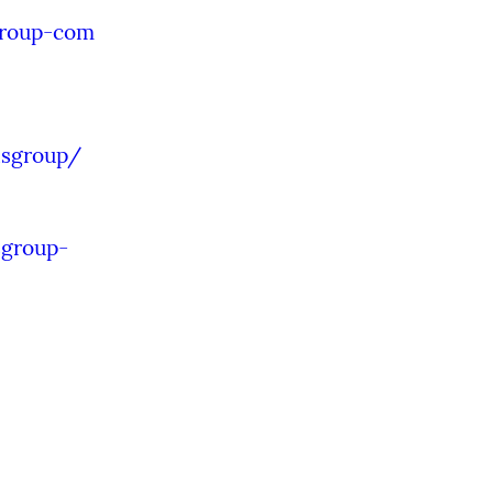
group-com
nsgroup/
sgroup-