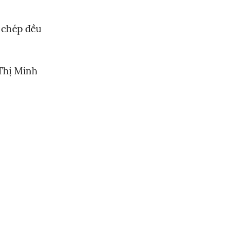
chép đều 
hị Minh 