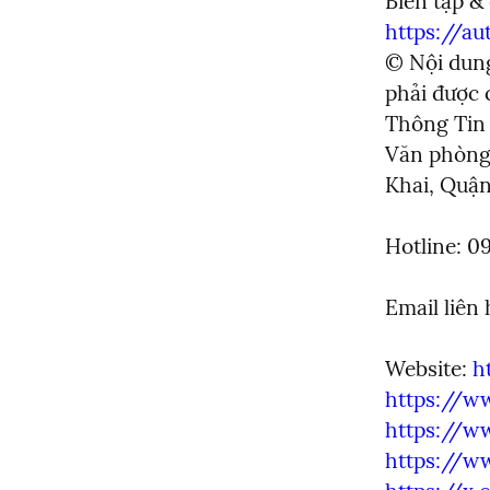
https://a
© Nội dun
phải được 
Thông Tin 
Văn phòng 
Khai, Quận
Hotline: 0
Email liên 
Website: 
h
https://w
https://w
https://w