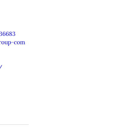
236683
group-com
/