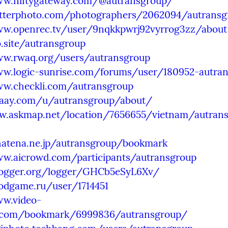
ww.niftygateway.com/@autransgroup/
kitterphoto.com/photographers/2062094/autrans
ww.openrec.tv/user/9nqkkpwrj92vyrrog3zz/about
o.site/autransgroup
ww.rwaq.org/users/autransgroup
ww.logic-sunrise.com/forums/user/180952-autra
ww.checkli.com/autransgroup
waay.com/u/autransgroup/about/
w.askmap.net/location/7656655/vietnam/autran
.hatena.ne.jp/autransgroup/bookmark
ww.aicrowd.com/participants/autransgroup
plogger.org/logger/GHCb5eSyL6Xv/
oodgame.ru/user/1714451
ww.video-
.com/bookmark/6999836/autransgroup/