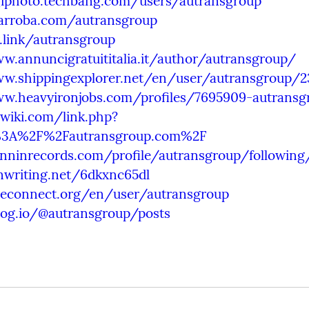
igiphoto.techbang.com/users/autransgroup
iarroba.com/autransgroup
y.link/autransgroup
w.annuncigratuititalia.it/author/autransgroup/
ww.shippingexplorer.net/en/user/autransgroup/
ww.heavyironjobs.com/profiles/7695909-autrans
awiki.com/link.php?
s%3A%2F%2Fautransgroup.com%2F
inninrecords.com/profile/autransgroup/following
nwriting.net/6dkxnc65dl
areconnect.org/en/user/autransgroup
log.io/@autransgroup/posts