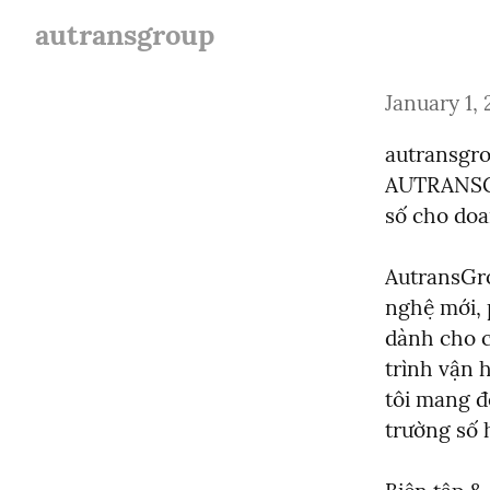
autransgroup
January 1,
autransgro
AUTRANSGR
số cho doa
AutransGro
nghệ mới, 
dành cho c
trình vận 
tôi mang đ
trường số 