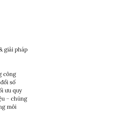
giải pháp 
 công 
ổi số 
i ưu quy 
ệu – chúng 
ng môi 