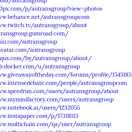
.com/autransgroup
00px.com/p/autransgroup?view=photos
ww.behance.net/autransgroupcom
ww.twitch.tv/autransgroup/about
utransgroup.gumroad.com/
ssuu.com/autransgroup
ravatar.com/autransgroup
isqus.com/by/autransgroup/about/
ub.docker.com/u/autransgroup
ww.giveawayoftheday.com/forums/profile/1545185
ww.intensedebate.com/people/autransgroupcom
ww.speedrun.com/users/autransgroup/about
ww.myminifactory.com/users/autransgroup
ww.notebook.ai/users/1232055
ww.instapaper.com/p/17318113
ww.multichain.com/qa/user/autransgroup