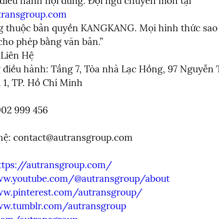
Biên tập & điều hành nội dung: Đội ngũ chuyên môn tại 
utransgroup.com
g thuộc bản quyền KANGKANG. Mọi hình thức sao 
cho phép bằng văn bản.”

Liên Hệ

điều hành: Tầng 7, Tòa nhà Lạc Hồng, 97 Nguyễn T
 1, TP. Hồ Chí Minh
902 999 456
hệ: 
contact@autransgroup.com
ttps://autransgroup.com/
ww.youtube.com/@autransgroup/about
ww.pinterest.com/autransgroup/
ww.tumblr.com/autransgroup