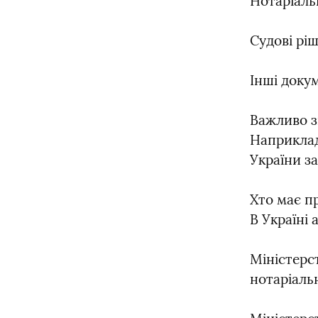
Нотаріаль
Судові рі
Інші доку
Важливо з
Наприклад
України з
Хто має пр
В Україні
Міністерс
нотаріальн