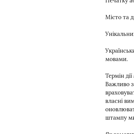
Печатку а
Місто та 
Унікальни
Українськ
мовами.
Термін дії
Важливо зн
враховуват
власні вим
оновлюват
штампу ми