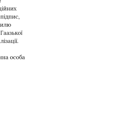


ійних 
підпис, 
илю 
Гаазької 
ізації.
на особа 