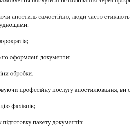
замовлення послуги апостилювання через профес
и апостиль самостійно, люди часто стикаютьс
руднощами:
бюрократія;
но оформлені документи;
іни обробки.
вуючи професійну послугу апостилювання, ви 
цію фахівців;
 підготовку пакету документів;