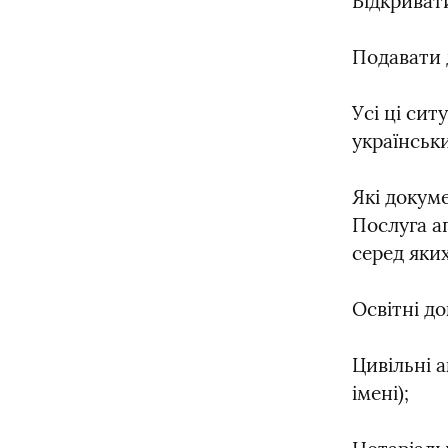
Відкриват
Подавати 
Усі ці сит
українськ
Які докум
Послуга а
серед яких
Освітні д
Цивільні а
імені);