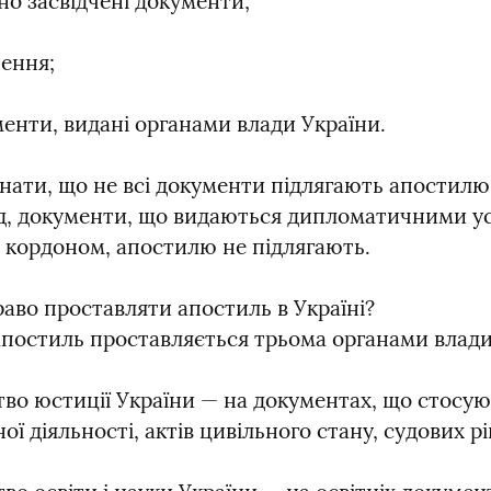
но засвідчені документи;
шення;
менти, видані органами влади України.
нати, що не всі документи підлягають апостилю.
, документи, що видаються дипломатичними ус
а кордоном, апостилю не підлягають.
аво проставляти апостиль в Україні?

 апостиль проставляється трьома органами влади
тво юстиції України — на документах, що стосую
ої діяльності, актів цивільного стану, судових р