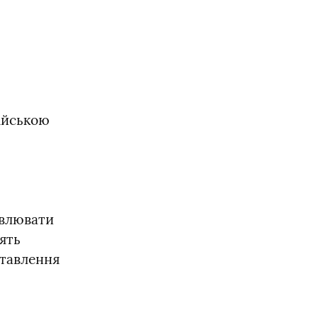
йською 
влювати 
ять 
тавлення 