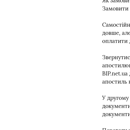
Як замови
Замовити 
Самостійн
довше, ал
оплатити 
Звернутис
апостилюв
BIP.net.u
апостиль 
У другому 
документи,
документи