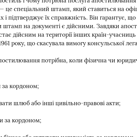
постиль і чому потрібна послуга апостилювання?
— це спеціальний штамп, який ставиться на офіц
 і підтверджує їх справжність. Він гарантує, що 
и штамп на документі є дійсними. Завдяки апост
тає дійсним на території інших країн-учасниць 
1961 року, що скасувала вимогу консульської легал
постилювання потрібна, коли фізична чи юридич
 за кордоном;
ти шлюб або інші цивільно-правові акти;
 за кордоном;