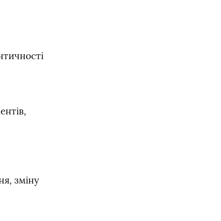
нтичності 
нтів, 
я, зміну 