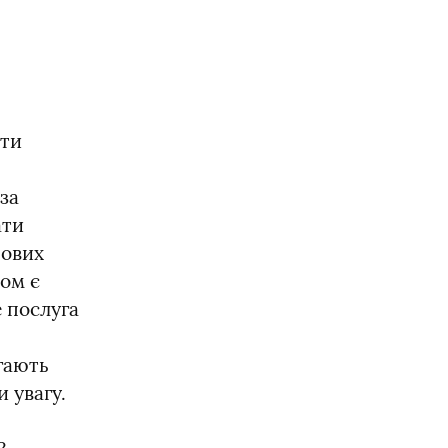
ти 
за 
ти 
ових 
ом є 
 послуга 
гають 
 увагу.