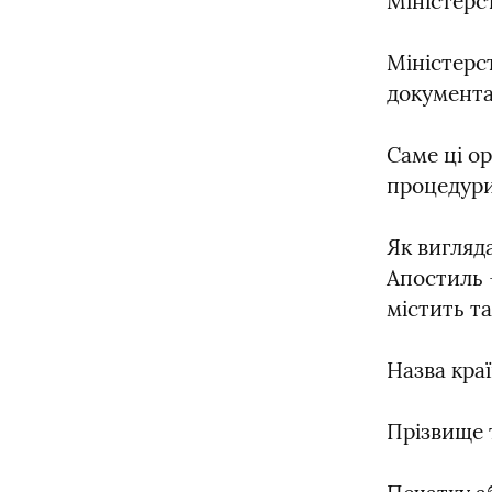
Міністерст
Міністерс
документа
Саме ці о
процедури
Як вигляда
Апостиль 
містить та
Назва кра
Прізвище 