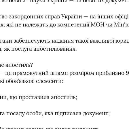
во освіти і науки України — на освітніх докумен
тво закордонних справ України — на інших офіці
х, які не належать до компетенції МОН чи Мін'ю
ргани забезпечують надання такої важливої юрид
, як послуга апостилювання.
є апостиль?

— це прямокутний штамп розміром приблизно 9×9
кі обов’язкові елементи:
їни, що проставила апостиль;
та посаду особи, яка підписала документ;