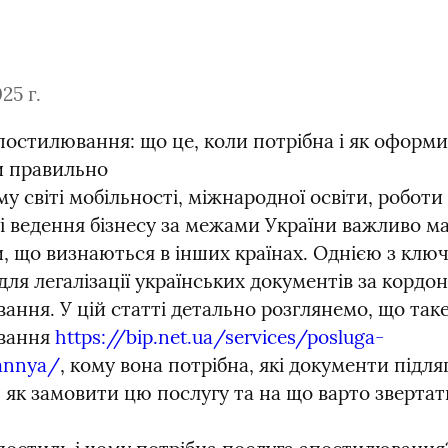
25 г.
постилювання: що це, коли потрібна і як оформи
 правильно

у світі мобільності, міжнародної освіти, роботи 
і ведення бізнесу за межами України важливо ма
, що визнаються в інших країнах. Однією з ключ
ля легалізації українських документів за кордон
ння. У цій статті детально розглянемо, що таке
вання 
https://bip.net.ua/services/posluga-
vannya/
, кому вона потрібна, які документи підля
 як замовити цю послугу та на що варто звертати