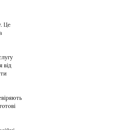
 Це 
 
лугу 
від 
ти 
евіряють 
отові 