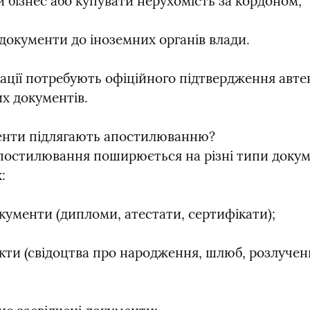
и бізнес або купувати нерухомість за кордоном;
документи до іноземних органів влади.
уації потребують офіційного підтвердження авте
их документів.
енти підлягають апостилюванню?

постилювання поширюється на різні типи докуме
:
окументи (дипломи, атестати, сертифікати);
кти (свідоцтва про народження, шлюб, розлученн