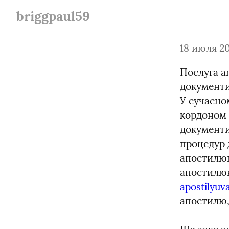
briggpaul59
18 июля 20
Послуга а
документи
У сучасном
кордоном 
документи
процедур д
апостилюва
апостилю
apostilyu
апостилю,