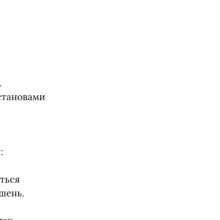
 
тановами 
:
ться 
ішень.