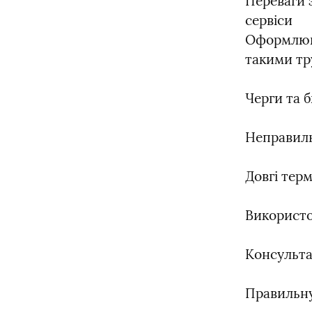
Переваги 
сервіси

Оформлююч
такими т
Черги та 
Неправиль
Довгі терм
Використо
Консульта
Правильну