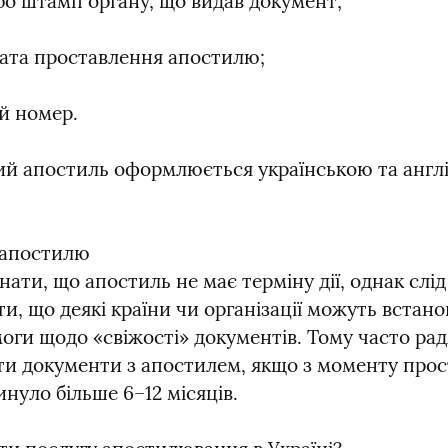
бо штамп органу, що видав документ;
дата проставлення апостилю;
й номер.
ий апостиль оформлюється українською та англі
 апостилю

ати, що апостиль не має терміну дії, однак слід 
и, що деякі країни чи організації можуть встано
оги щодо «свіжості» документів. Тому часто рад
и документи з апостилем, якщо з моменту прос
нуло більше 6–12 місяців.