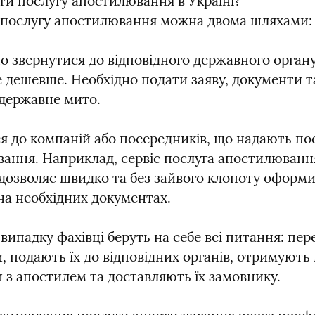
ти послугу апостилювання в Україні?

послугу апостилювання можна двома шляхами:
о звернутися до відповідного державного органу.
е дешевше. Необхідно подати заяву, документи та
державне мито.
я до компаній або посередників, що надають пос
ання. Наприклад, сервіс послуга апостилювання 
a дозволяє швидко та без зайвого клопоту оформи
на необхідних документах.
випадку фахівці беруть на себе всі питання: пер
 подають їх до відповідних органів, отримують г
 з апостилем та доставляють їх замовнику.