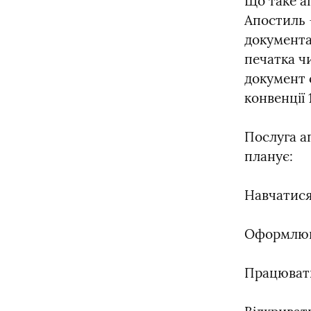
Що таке а
Апостиль 
документах
печатка ч
документ с
конвенції 
Послуга а
планує:
Навчатися
Оформлюва
Працювати