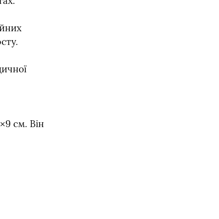
тах.
йних 
сту.
ичної 
 см. Він 