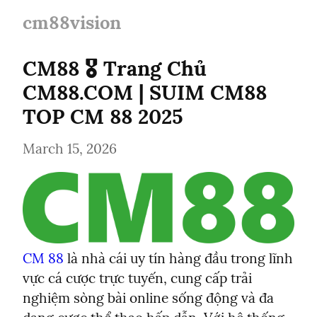
cm88vision
CM88 🎖️ Trang Chủ 
CM88.COM | SUIM CM88 
TOP CM 88 2025
March 15, 2026
CM 88
 là nhà cái uy tín hàng đầu trong lĩnh 
vực cá cược trực tuyến, cung cấp trải 
nghiệm sòng bài online sống động và đa 