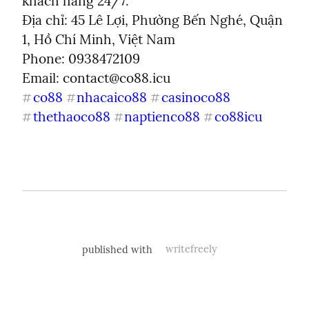
khách hàng 24/7.

Địa chỉ: 45 Lê Lợi, Phường Bến Nghé, Quận 
1, Hồ Chí Minh, Việt Nam

Phone: 0938472109

Email: 
contact@co88.icu
co88
nhacaico88
casinoco88
#
#
#
thethaoco88
naptienco88
co88icu
#
#
#
published with
writefreely