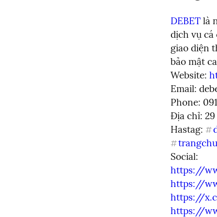
DEBET
 là
dịch vụ cá
giao diện t
bảo mật ca
Website: 
h
Email: 
deb
Phone: 09
Địa chỉ: 2
Hastag: 
#
trangchu
#
Social:
https://w
https://
https://x.
https://ww