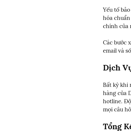
Yếu tố bảo
hóa chuẩn 
chính của 
Các bước x
email và s
Dịch V
Bất kỳ khi
hàng của D
hotline. Đ
mọi câu hỏi
Tổng K