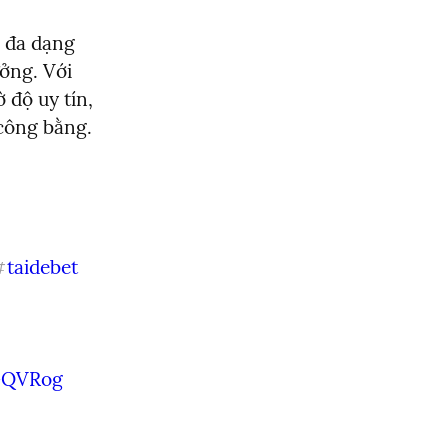
 đa dạng 
ởng. Với 
độ uy tín, 
công bằng.
taidebet
#
GQVRog