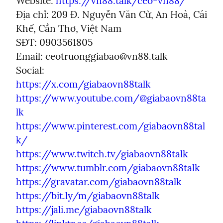
Website: 
https://vn88.talk/ceo-vn88/
Địa chỉ: 209 Đ. Nguyễn Văn Cừ, An Hoà, Cái 
Khế, Cần Thơ, Việt Nam

SĐT: 0903561805

Email: 
ceotruonggiabao@vn88.talk
https://x.com/giabaovn88talk
https://www.youtube.com/@giabaovn88ta
lk
https://www.pinterest.com/giabaovn88tal
k/
https://www.twitch.tv/giabaovn88talk
https://www.tumblr.com/giabaovn88talk
https://gravatar.com/giabaovn88talk
https://bit.ly/m/giabaovn88talk
https://jali.me/giabaovn88talk