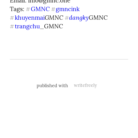
Email: 
info@gmnc.one
Tags: 
GMNC
gmncink
#
#
GMNC 
dangky
khuyenmai
GMNC 
#
#
trangchu
_GMNC
#
published with
writefreely