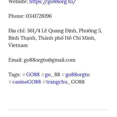
Website: 
https://go88org.to/
Phone: 0341728196
Địa chỉ: 361/4 Lê Quang Định, Phường 5, 
Bình Thạnh, Thành phố Hồ Chí Minh, 
Vietnam
Email: 
go88orgto@gmail.com
Tags: 
GO88
go
_88 
go88orgto
#
#
#
casinoGO88
trangchu
_GO88
#
#