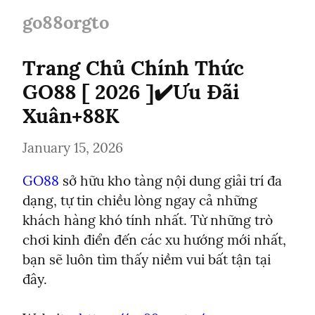
go88orgto
Trang Chủ Chính Thức 
GO88 [ 2026 ]✔️Ưu Đãi 
Xuân+88K
January 15, 2026
GO88
 sở hữu kho tàng nội dung giải trí đa 
dạng, tự tin chiều lòng ngay cả những 
khách hàng khó tính nhất. Từ những trò 
chơi kinh điển đến các xu hướng mới nhất, 
bạn sẽ luôn tìm thấy niềm vui bất tận tại 
đây.