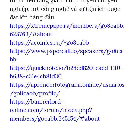
trò là nền tảng giải trí trực tuyến chuyên 
nghiệp, nơi công nghệ và sự tiện ích được 
https://xtremepape.rs/members/go8cabb.
628763/#about
https://acomics.ru/-go8cabb
https://www.papercall.io/speakers/go8ca
bb
https://quicknote.io/b28ed820-eaed-11f0-
b638-c51e4cb81d30
https://aprenderfotografia.online/usuarios
/go8cabb/profile/
https://bannerlord-
online.com/forum/index.php?
members/gocabb.345154/#about