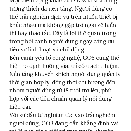
Một điểm cộng khác của GO8 là khả năng 
tương thích đa nền tảng. Người dùng có 
thể trải nghiệm dịch vụ trên nhiều thiết bị 
khác nhau mà không gặp trở ngại về hiển 
thị hay thao tác. Đây là lợi thế quan trọng 
trong bối cảnh người dùng ngày càng ưu 
tiên sự linh hoạt và chủ động.

Bên cạnh yếu tố công nghệ, GO8 cũng thể 
hiện rõ định hướng giải trí có trách nhiệm. 
Nền tảng khuyến khích người dùng quản lý 
thời gian hợp lý, đồng thời chỉ hướng đến 
nhóm người dùng từ 18 tuổi trở lên, phù 
hợp với các tiêu chuẩn quản lý nội dung 
hiện đại.

Với sự đầu tư nghiêm túc vào trải nghiệm 
người dùng, GO8 đang dần khẳng định vai 