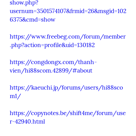
show.php?
usernum=3501574107&frmid=26&msgid=102
6375&cmd=show
https://www.freebeg.com/forum/member
.php?action=profile&uid=130182
https://congdongx.com/thanh-
vien/hi88scom.42899/#about
https://kaeuchi.jp/forums/users/hi88sco
m1/
https://copynotes.be/shift4me/forum/use
r-42940.html