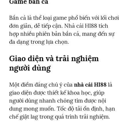
Game bắn cá
Bắn cá là thể loại game phổ biến với lối chơi 
đơn giản, dễ tiếp cận. Nhà cái HI88 tích 
hợp nhiều phiên bản bắn cá, mang đến sự 
đa dạng trong lựa chọn.
Giao diện và trải nghiệm 
người dùng
Một điểm đáng chú ý của 
nhà cái HI88
 là 
giao diện được thiết kế khoa học, giúp 
người dùng nhanh chóng tìm được nội 
dung mong muốn. Tốc độ tải ổn định, hạn 
chế giật lag trong quá trình trải nghiệm.