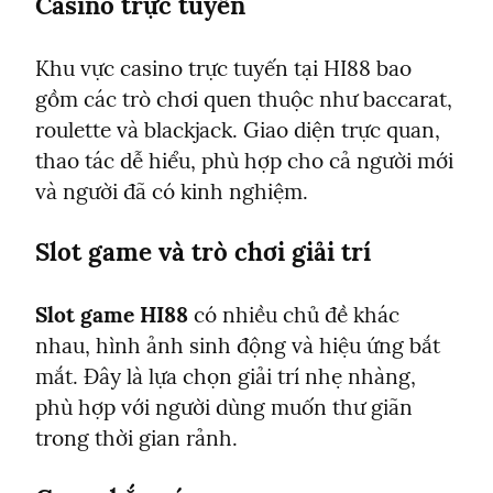
Casino trực tuyến
Khu vực casino trực tuyến tại HI88 bao 
gồm các trò chơi quen thuộc như baccarat, 
roulette và blackjack. Giao diện trực quan, 
thao tác dễ hiểu, phù hợp cho cả người mới 
và người đã có kinh nghiệm.
Slot game và trò chơi giải trí
Slot game HI88
 có nhiều chủ đề khác 
nhau, hình ảnh sinh động và hiệu ứng bắt 
mắt. Đây là lựa chọn giải trí nhẹ nhàng, 
phù hợp với người dùng muốn thư giãn 
trong thời gian rảnh.