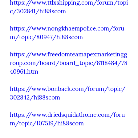
https://www.ttlxshipping.com/forum/topi
c/302841/hi88scom
https://www.nongkhaempolice.com/foru
m/topic/80947/hi88scom
https://www.freedomteamapexmarketingg
roup.com/board/board_topic/8118484/78
40961.htm
https://www.bonback.com/forum/topic/
302842/hi88scom
https://www.driedsquidathome.com/foru
m/topic/107519/hi88scom