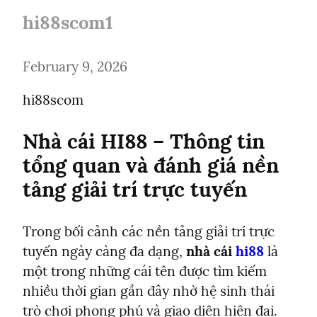
hi88scom1
February 9, 2026
hi88scom
Nhà cái HI88 – Thông tin 
tổng quan và đánh giá nền 
tảng giải trí trực tuyến
Trong bối cảnh các nền tảng giải trí trực 
tuyến ngày càng đa dạng, 
nhà cái 
hi88
 là 
một trong những cái tên được tìm kiếm 
nhiều thời gian gần đây nhờ hệ sinh thái 
trò chơi phong phú và giao diện hiện đại. 