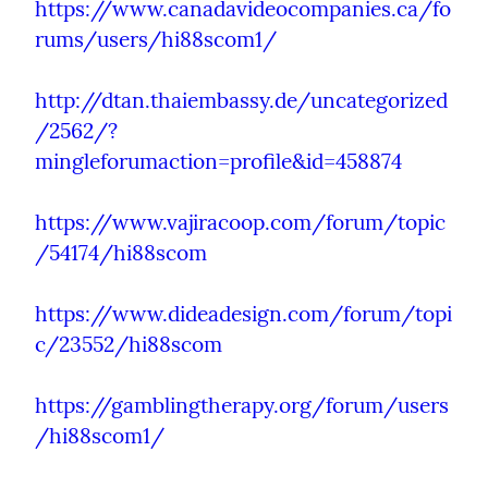
https://www.canadavideocompanies.ca/fo
rums/users/hi88scom1/
http://dtan.thaiembassy.de/uncategorized
/2562/?
mingleforumaction=profile&id=458874
https://www.vajiracoop.com/forum/topic
/54174/hi88scom
https://www.dideadesign.com/forum/topi
c/23552/hi88scom
https://gamblingtherapy.org/forum/users
/hi88scom1/