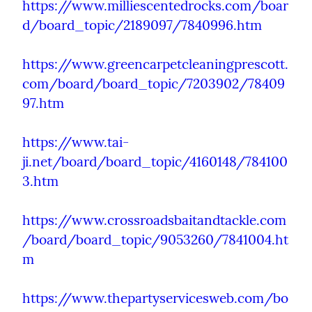
https://www.milliescentedrocks.com/boar
d/board_topic/2189097/7840996.htm
https://www.greencarpetcleaningprescott.
com/board/board_topic/7203902/78409
97.htm
https://www.tai-
ji.net/board/board_topic/4160148/784100
3.htm
https://www.crossroadsbaitandtackle.com
/board/board_topic/9053260/7841004.ht
m
https://www.thepartyservicesweb.com/bo