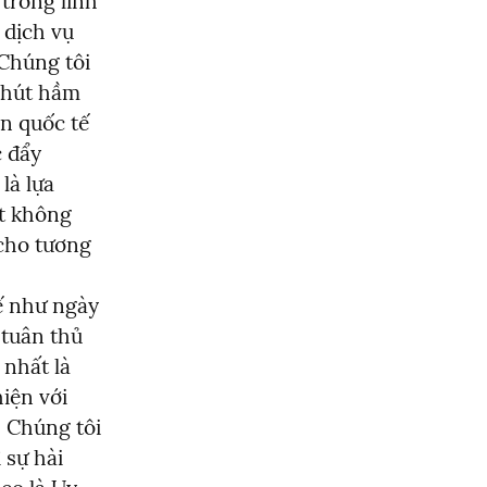
trong lĩnh 
dịch vụ 
Chúng tôi 
 hút hầm 
n quốc tế 
 đẩy 
à lựa 
t không 
cho tương 
ế như ngày 
tuân thủ 
nhất là 
iện với 
 Chúng tôi 
sự hài 