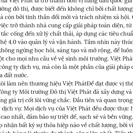
ủa Việt Phát là trở thành đơn vị hàng đầu quốc gia 
ường đô thị, được biết đến không chỉ bởi chất lượng 
à còn bởi tinh thần đổi mới và trách nhiệm xã hội. 
việc trở thành nhà cung cấp giải pháp toàn diện, từ
tắc cống đến xử lý chất thải, áp dụng các tiêu chuẩ
hệ 4.0 vào quản lý và vận hành. Tầm nhìn này thúc
không ngừng học hỏi, sáng tạo và mở rộng, để luôn l
t cho mọi nhu cầu về vệ sinh môi trường. Việt Phá
 công ty dịch vụ, mà còn là một phần của giải pháp 
a đất nước.

 lõi làm nên thương hiệu Việt PhátĐể đạt được vị th
ông ty Môi trường Đô thị Việt Phát đã xây dựng và 
g giá trị cốt lõi vững chắc. Đầu tiên và quan trọng 
 dịch vụ: Mọi dịch vụ của Việt Phát đều được thực h
cao nhất, đảm bảo sự triệt để, sạch sẽ và bền vững.
nhận bất kỳ sự thỏa hiệp nào về chất lượng, bởi vì 