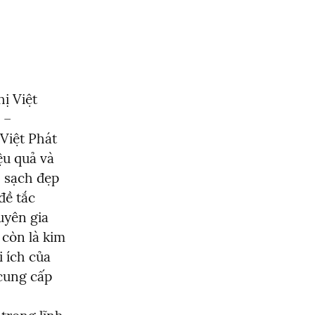
 Việt 
– 
iệt Phát 
u quả và 
 sạch đẹp 
ề tắc 
yên gia 
còn là kim 
 ích của 
cung cấp 