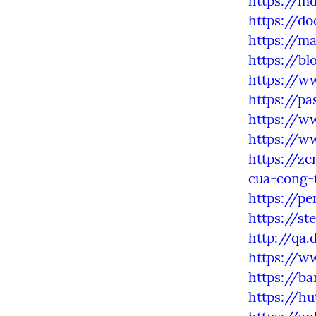
https://m
https://do
https://ma
https://bl
https://ww
https://pa
https://w
https://w
https://z
cua-cong-t
https://p
https://st
http://qa
https://w
https://ba
https://hu