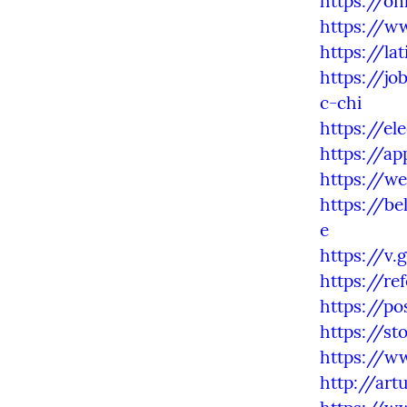
https://o
https://w
https://la
https://jo
c-chi
https://el
https://a
https://we
https://b
e
https://
https://re
https://p
https://st
https://w
http://art