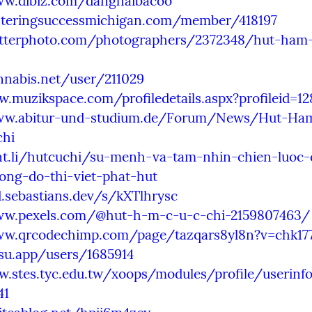
ww.dibiz.com/danghaibacoo
osteringsuccessmichigan.com/member/418197
kitterphoto.com/photographers/2372348/hut-ham
nnabis.net/user/211029
.muzikspace.com/profiledetails.aspx?profileid=1
ww.abitur-und-studium.de/Forum/News/Hut-Ha
chi
ant.li/hutcuchi/su-menh-va-tam-nhin-chien-luoc
ong-do-thi-viet-phat-hut
.sebastians.dev/s/kXTlhrysc
ww.pexels.com/@hut-h-m-c-u-c-chi-2159807463/
ww.qrcodechimp.com/page/tazqars8yl8n?v=chk17
tsu.app/users/1685914
.stes.tyc.edu.tw/xoops/modules/profile/userinf
41