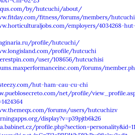
A7-Chi-02-25
isqus.com/by/hutcuchi/about/
ww.fitday.com/fitness/forums/members/hutcuchi
ww.horticulturaljobs.com/employers/4034268-hut
aginaria.ru/profile/hutcuchi/
ww.longisland.com/profile/hutcuchi
terestpin.com/user/108656/hutcuchisi
orums.maxperformanceinc.com/forums/member.ph
osteezy.com/hut-ham-cau-cu-chi
w.pueblosecreto.com/net/profile/view_profile.as
=1424364
ww.themeqx.com/forums/users/hutcuchizv
arningapps.org/display?v=p39pjtb6k26
ra.babinet.cz/profile.php?section=personality&id=1