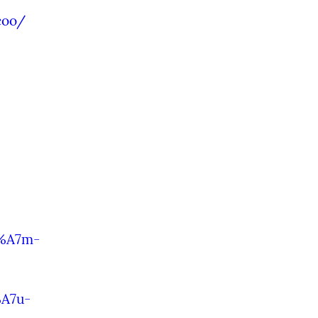
coo/
A%A7m-
A7u-