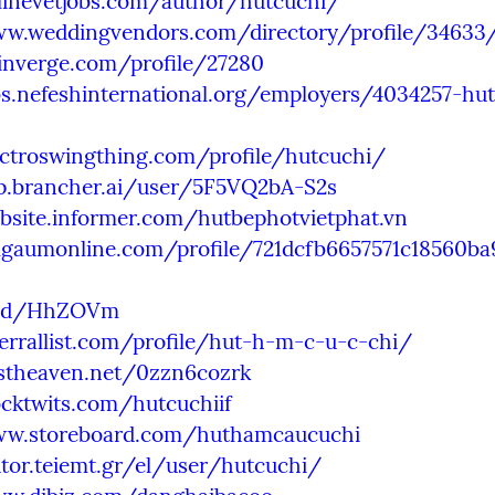
nlinevetjobs.com/author/hutcuchi/
ww.weddingvendors.com/directory/profile/34633
tinverge.com/profile/27280
bs.nefeshinternational.org/employers/4034257-hu
ectroswingthing.com/profile/hutcuchi/
pp.brancher.ai/user/5F5VQ2bA-S2s
bsite.informer.com/hutbephotvietphat.vn
elgaumonline.com/profile/721dcfb6657571c18560b
v.gd/HhZOVm
ferrallist.com/profile/hut-h-m-c-u-c-chi/
ostheaven.net/0zzn6cozrk
ocktwits.com/hutcuchiif
ww.storeboard.com/huthamcaucuchi
utor.teiemt.gr/el/user/hutcuchi/