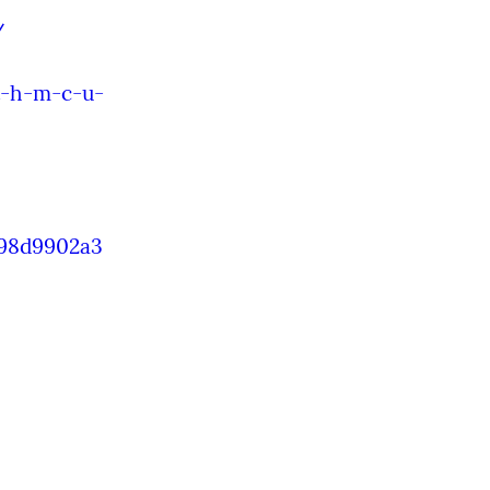
/
t-h-m-c-u-
a98d9902a3