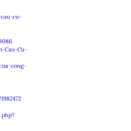
-cau-cu-
28086
m-Cau-Cu-
-cua-cong-
71982472
o.php?