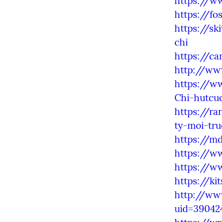
https://w
https://f
https://s
chi
https://ca
http://www
https://w
Chi-hutcu
https://r
ty-moi-tru
https://md
https://w
https://w
https://ki
http://www
uid=39042