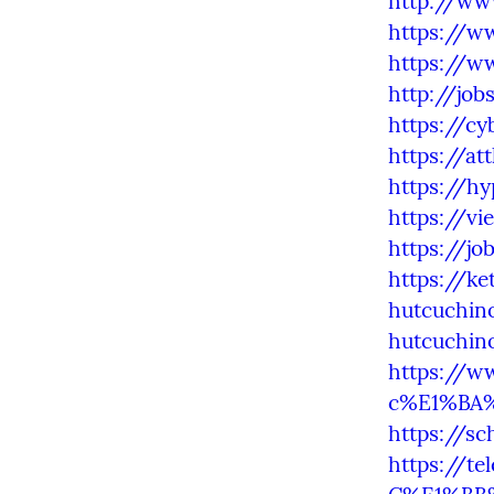
http://ww
https://w
https://w
http://jo
https://c
https://a
https://h
https://v
https://j
https://k
hutcuchin
hutcuchin
https://
c%E1%BA%
https://sc
https://