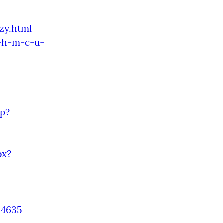
zy.html
-h-m-c-u-
p?
px?
14635