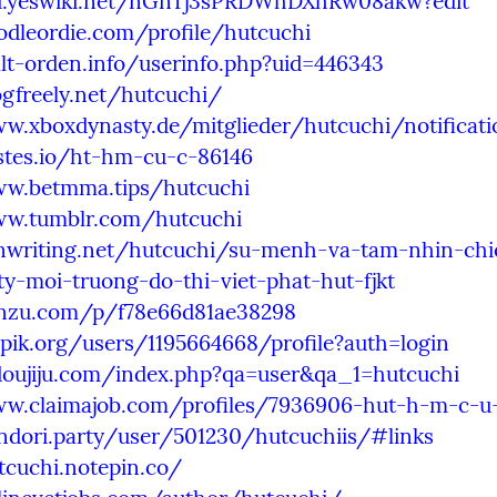
d.yeswiki.net/nGnTj3sPRDWhDXhRw08akw?edit
odleordie.com/profile/hutcuchi
lt-orden.info/userinfo.php?uid=446343
ogfreely.net/hutcuchi/
w.xboxdynasty.de/mitglieder/hutcuchi/notificat
stes.io/ht-hm-cu-c-86146
ww.betmma.tips/hutcuchi
ww.tumblr.com/hutcuchi
enwriting.net/hutcuchi/su-menh-va-tam-nhin-chi
y-moi-truong-do-thi-viet-phat-hut-fjkt
enzu.com/p/f78e66d81ae38298
epik.org/users/1195664668/profile?auth=login
.doujiju.com/index.php?qa=user&qa_1=hutcuchi
ww.claimajob.com/profiles/7936906-hut-h-m-c-u
ndori.party/user/501230/hutcuchiis/#links
tcuchi.notepin.co/