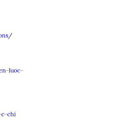
ions/
en-luoc-
-c-chi