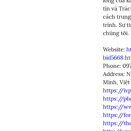
lòng của k
tín và Trác
cách trung
trình. Sự t
chúng tôi.
Website: 
h
bid5668.h
Phone: 097
Address: N
https://i
https://p
https://ww
https://fo
https://th