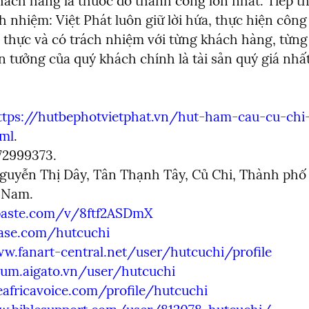
hách hàng là thước đo thành công lớn nhất. Tiếp the
h nhiệm: Việt Phát luôn giữ lời hứa, thực hiện công 
 thực và có trách nhiệm với từng khách hàng, từng
in tưởng của quý khách chính là tài sản quý giá nhất
ttps://hutbephotvietphat.vn/hut-ham-cau-cu-chi
tml
.

2999373.

guyễn Thị Dây, Tân Thạnh Tây, Củ Chi, Thành phố 
vpaste.com/v/8ftf2ASDmX
base.com/hutcuchi
w.fanart-central.net/user/hutcuchi/profile
rum.aigato.vn/user/hutcuchi
eafricavoice.com/profile/hutcuchi