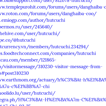
w.biblesupport.com/user/812078-hutcuchi/
ww.templepurohit.com/forums/users/danghaiba-
ww.roton.com/forums/users/danghaiba-coo/
bs.emiogp.com/author/hutcuchi
ybermos.ru/user/245640/
tthehive.com/user/hutcuchi/
ype.co/@hutcuchi
ietcurrency.vn/members/hutcuchi.234294/
obs.foodtechconnect.com/companies/hutcuchi
etcau.com/member/121865-
o/visitormessage/310230-visitor-message-from-
o#post310230
www.earthmom.org/actuary/h%C3%BAt-h%E1%B
A7u-c%E1%BB%A7-chi
hoolido.lu/user/hutcuchi/
telegra.ph/H%C3%BAt-H%E1%BA%A7m-C%E1%BA%