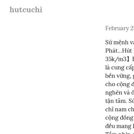
hutcuchi
February 2
Sứ mệnh và
Phát...Hút
35k/m3】BH
là cung cấ
bền vững, 
cho cộng đ
nghẽn và ô
tận tâm. S
chỉ nam ch
cộng đồng 
đều mang lại