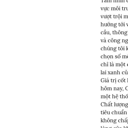
Tầm nhìn c
vực môi tr
vượt trội m
hướng tới 
cầu, thông 
và công ng
chúng tôi 
chọn số mộ
chỉ là một
lai xanh củ
Giá trị cốt
hôm nay, C
một hệ thốn
Chất lượng
tiêu chuẩn 
không chấp 