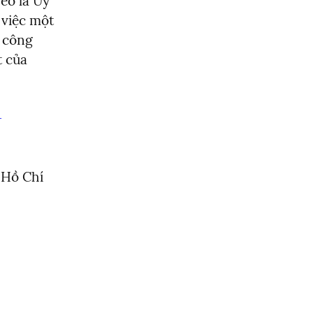
o là Uy 
việc một 
 công 
 của 
-
Hồ Chí 