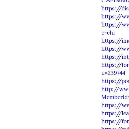
C%E1%BB%
https://d
https://w
https://w
c-chi
https://im
https://w
https://in
https://f
u=239744
https://p
http://ww
MemberId
https://w
https://le
https://fo