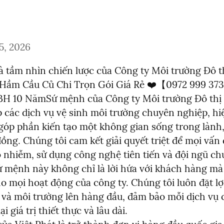
5, 2026
 tầm nhìn chiến lược của Công ty Môi trường Đô thị
 Hầm Cầu Củ Chi Trọn Gói Giá Rẻ ❤️【0972 999 373 
 10 NămSứ mệnh của Công ty Môi trường Đô thị V
p các dịch vụ vệ sinh môi trường chuyên nghiệp, hiệ
góp phần kiến tạo một không gian sống trong lành,
ồng. Chúng tôi cam kết giải quyết triệt để mọi vấn đ
 nhiễm, sử dụng công nghệ tiên tiến và đội ngũ chu
ứ mệnh này không chỉ là lời hứa với khách hàng mà 
o mọi hoạt động của công ty. Chúng tôi luôn đặt lợi
và môi trường lên hàng đầu, đảm bảo mỗi dịch vụ 
 giá trị thiết thực và lâu dài.
