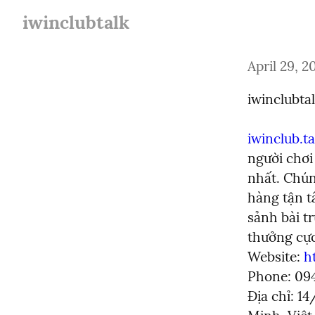
iwinclubtalk
April 29, 2
iwinclubta
iwinclub.ta
người chơi
nhất. Chún
hàng tận t
sảnh bài t
thưởng cực
Website: 
h
Phone: 094
Địa chỉ: 1