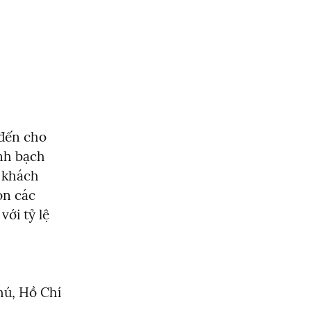
đến cho 
nh bạch 
 khách 
n các 
i tỷ lệ 
ú, Hồ Chí 