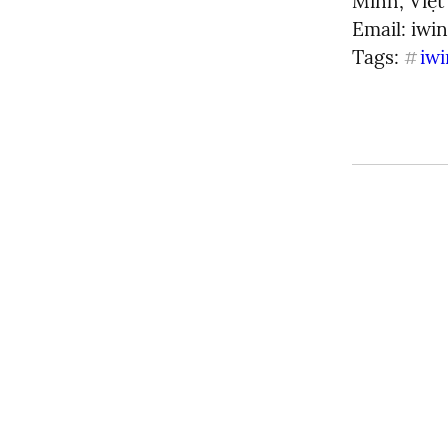
Minh, Việt
Email: 
iwi
Tags: 
iwi
#