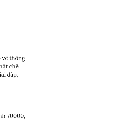
 vệ thông 
hặt chẽ 
ải đáp, 
nh 70000, 