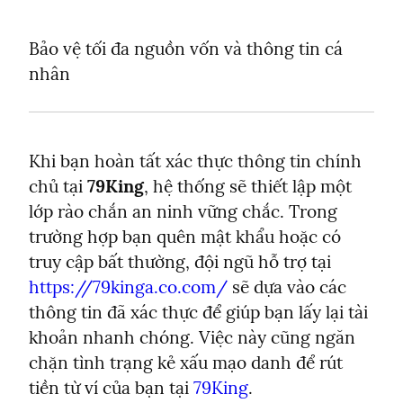
Bảo vệ tối đa nguồn vốn và thông tin cá 
nhân
Khi bạn hoàn tất xác thực thông tin chính 
chủ tại 
79King
, hệ thống sẽ thiết lập một 
lớp rào chắn an ninh vững chắc. Trong 
trường hợp bạn quên mật khẩu hoặc có 
truy cập bất thường, đội ngũ hỗ trợ tại 
https://79kinga.co.com/
 sẽ dựa vào các 
thông tin đã xác thực để giúp bạn lấy lại tài 
khoản nhanh chóng. Việc này cũng ngăn 
chặn tình trạng kẻ xấu mạo danh để rút 
tiền từ ví của bạn tại 
79King
.