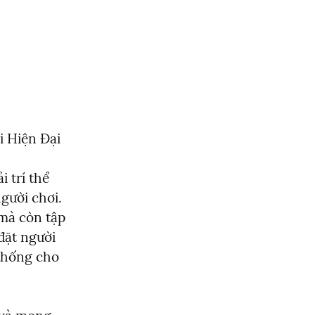
 Hiện Đại

trí thể 
ười chơi. 
mà còn tập 
ặt người 
thống cho 