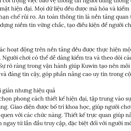
 coi trọng việc bảo vệ thông tin người dùng thông 
mật hiện đại. Mọi dữ liệu đều được mã hóa và kiểm s
ạn chế rủi ro. An toàn thông tin là nền tảng quan t
dựng niềm tin vững chắc, tạo điều kiện để người ch
các hoạt động trên nền tảng đều được thực hiện một
 Người chơi có thể dễ dàng kiểm tra và theo dõi các
Sự rõ ràng trong vận hành giúp Kuwin tạo nên môi 
và đáng tin cậy, góp phần nâng cao uy tín trong c
i giản nhưng hiệu quả

chọn phong cách thiết kế hiện đại, tập trung vào sự
ụng. Giao diện được bố trí khoa học, giúp người chơ
quen với các chức năng. Thiết kế trực quan giúp nâ
 ngay từ lần đầu truy cập, đặc biệt đối với người mớ