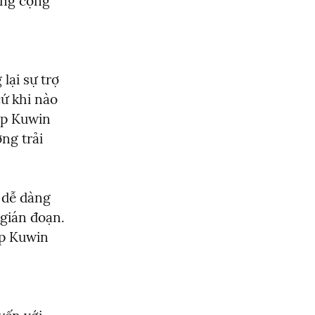
ng cộng 
ại sự trợ 
ứ khi nào 
úp Kuwin 
ng trải 
 dễ dàng 
gián đoạn. 
p Kuwin 