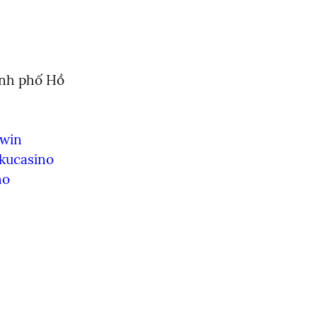
nh phố Hồ 
win
kucasino
no