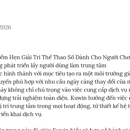
2026
ểm Hẹn Giải Trí Thể Thao Số Dành Cho Người Chơi
 phát triển lấy người dùng làm trung tâm

 hình thành với mục tiêu tạo ra một môi trường giải 
tuyến phù hợp với nhu cầu ngày càng thay đổi của ng
ày không chỉ chú trọng vào việc cung cấp dịch vụ 
dựng trải nghiệm toàn diện. Kuwin hướng đến việc đ
 trí trung tâm trong mọi hoạt động, từ thiết kế hệ 
iển khai dịch vụ.