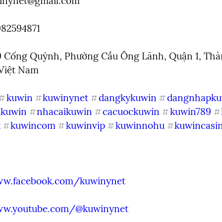
inynet@gmail.com
982594871
19 Cống Quỳnh, Phường Cầu Ông Lãnh, Quận 1, Thà
 Việt Nam
kuwin
kuwinynet
dangkykuwin
dangnhapku
#
#
#
#
ukuwin
nhacaikuwin
cacuockuwin
kuwin789
#
#
#
#
t
kuwincom
kuwinvip
kuwinnohu
kuwincasi
#
#
#
#
ww.facebook.com/kuwinynet
ww.youtube.com/@kuwinynet