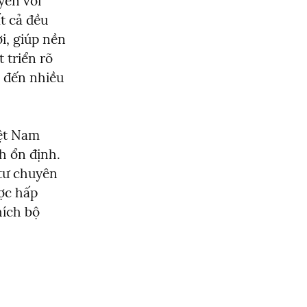
ến với 
 cả đều 
, giúp nền 
triển rõ 
 đến nhiều 
ệt Nam 
 ổn định. 
ư chuyên 
ợc hấp 
ích bộ 