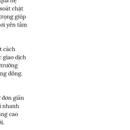
qua hệ 
oát chặt 
rọng giúp 
ơi yên tâm 
 cách 
 giao dịch 
trường 
ộng đồng.
 đơn giản 
i nhanh 
ng cao 
i.