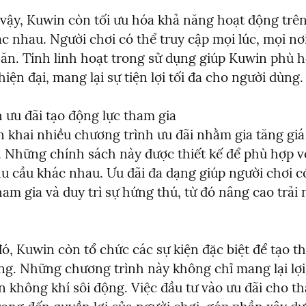
vậy, Kuwin còn tối ưu hóa khả năng hoạt động trên
hác nhau. Người chơi có thể truy cập mọi lúc, mọi nơ
ăn. Tính linh hoạt trong sử dụng giúp Kuwin phù hợ
iện đại, mang lại sự tiện lợi tối đa cho người dùng.
 ưu đãi tạo động lực tham gia

n khai nhiều chương trình ưu đãi nhằm gia tăng giá t
. Những chính sách này được thiết kế để phù hợp với
u cầu khác nhau. Ưu đãi đa dạng giúp người chơi c
ham gia và duy trì sự hứng thú, từ đó nâng cao trải 
ó, Kuwin còn tổ chức các sự kiện đặc biệt để tạo th
g. Những chương trình này không chỉ mang lại lợi 
n không khí sôi động. Việc đầu tư vào ưu đãi cho th