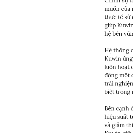
Chính sự t
muốn của n
thực tế sử
giúp Kuwin
hệ bền vữn
Hệ thống c
Kuwin ứng 
luôn hoạt 
động một c
trải nghiệ
biệt trong
Bên cạnh đ
hiệu suất t
và giảm thi