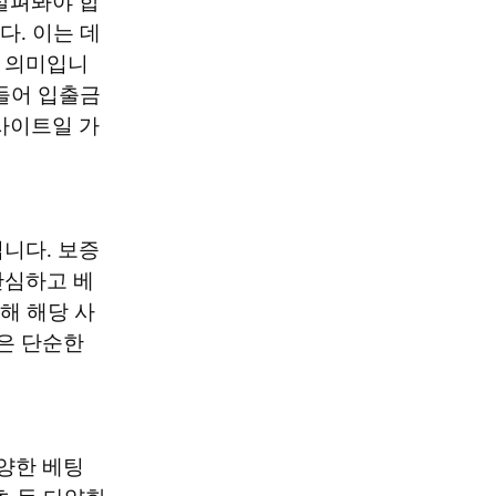
살펴봐야 합
다. 이는 데
 의미입니
들어 입출금 
사이트일 가
니다. 보증
안심하고 베
해 해당 사
은 단순한 
양한 베팅 