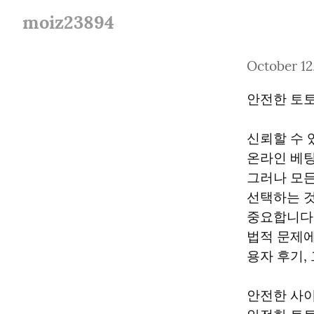
moiz23894
October 12
안전한 토토
신뢰할 수 
온라인 베팅
그러나 모든
선택하는 것
중요합니다.
법적 문제에
용자 후기,
안전한 사이