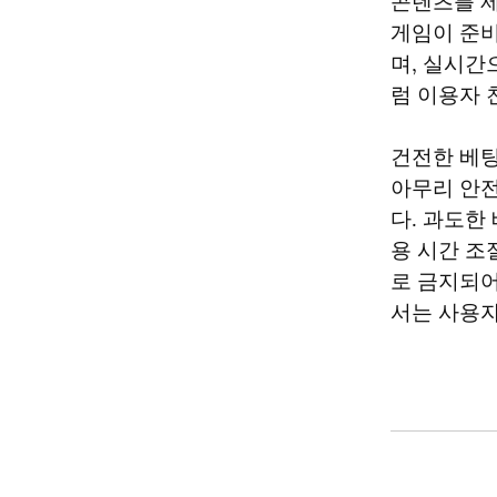
콘텐츠를 제
게임이 준비
며, 실시간
럼 이용자 
건전한 베팅
아무리 안
다. 과도한
용 시간 조
로 금지되어
서는 사용자