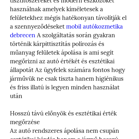
tisztítószereket és modern eszközöket 
használnak amelyek kíméletesek a 
felületekhez mégis hatékonyan távolítják el 
a szennyeződéseket 
mobil autókozmetika 
debrecen
 A szolgáltatás során gyakran 
történik kárpittisztítás polírozás és 
műanyag felületek ápolása is ami segít 
megőrizni az autó értékét és esztétikai 
állapotát Az ügyfelek számára fontos hogy 
járművük ne csak tiszta hanem higiénikus 
és friss illatú is legyen minden használat 
után
Hosszú távú előnyök és esztétikai érték 
megőrzése

Az autó rendszeres ápolása nem csupán 