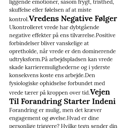
liggende emotioner, såsom frygt, tristhed, 
skuffelse eller følelsen af at miste 
Vredens Negative Følger
kontrol.
Ukontrolleret vrede har dybtgående 
negative effekter på ens tilværelse.
Positive 
forbindelser bliver vanskelige at 
opretholde, når vrede er den dominerende 
udtryksform.
På arbejdspladsen kan vrede 
skade karrieremulighederne og i yderste 
konsekvens koste ens arbejde.
Den 
fysiologiske ophidselse forbundet med 
Vejen 
vrede tærer på kroppen over tid.
Til Forandring Starter Indeni
Forandring er mulig, men det kræver 
engagement og øvelse.
Hvad er dine 
personlige triggere? Hvilke tegn sender din 