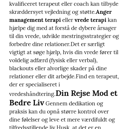
kvalificeret terapeut eller coach kan tilbyde 
skræddersyet vejledning og støtte.
Anger 
management terapi
 eller 
vrede terapi
 kan 
hjælpe dig med at forstå de dybere årsager 
til din vrede, udvikle mestringsstrategier og 
forbedre dine relationer.
Det er særligt 
vigtigt at søge hjælp, hvis din vrede fører til 
voldelig adfærd (fysisk eller verbal), 
blackouts eller alvorlige skader på dine 
relationer eller dit arbejde.
Find en terapeut, 
der er specialiseret i 
Din Rejse Mod et 
vredeshåndtering.
Bedre Liv
 Gennem dedikation og 
praksis kan du opnå større kontrol over 
dine følelser og leve et mere værdifuldt og 
tilfredsstillende liv.
Husk, at det er en 