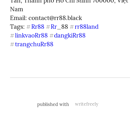
Tân, Thành phố Hồ Chí Minh 700000, Việt 
Nam

Email: 
contact@rr88.black
Tags: 
Rr88
Rr
_88 
rr88land
#
#
#
linkvaoRr88
dangkiRr88
#
#
trangchuRr88
#
published with
writefreely