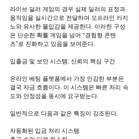
라이브 딜러 게임의 경우 실제 딜러의 표정과 
움직임을 실시간으로 전달하여 오프라인 카지
노와 유사한 몰입감을 제공한다. 이러한 구성
은 단순한 확률 게임을 넘어 “경험형 콘텐
츠”로 진화하고 있음을 보여준다.
입출금 및 보안 시스템: 신뢰의 핵심 구간
온라인 베팅 플랫폼에서 가장 민감한 부분은 
결국 자금 흐름이다. 이 시스템은 빠른 처리 속
도와 안정성을 동시에 요구받는다.
일반적으로 다음과 같은 특징이 강조된다.
자동화된 입금 처리 시스템
