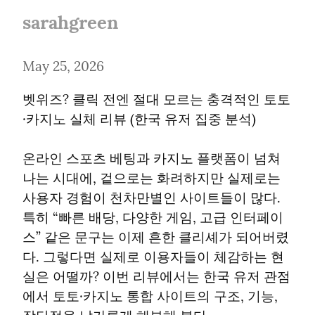
sarahgreen
May 25, 2026
벳위즈? 클릭 전엔 절대 모르는 충격적인 토토
·카지노 실체 리뷰 (한국 유저 집중 분석)
온라인 스포츠 베팅과 카지노 플랫폼이 넘쳐
나는 시대에, 겉으로는 화려하지만 실제로는 
사용자 경험이 천차만별인 사이트들이 많다. 
특히 “빠른 배당, 다양한 게임, 고급 인터페이
스” 같은 문구는 이제 흔한 클리셰가 되어버렸
다. 그렇다면 실제로 이용자들이 체감하는 현
실은 어떨까? 이번 리뷰에서는 한국 유저 관점
에서 토토·카지노 통합 사이트의 구조, 기능, 