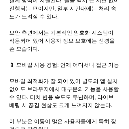
결제 방식이 지원된다. 출금 역시 큰 지연 없이 
진행되는 편이지만, 일부 시간대에는 처리 속
도가 느려질 수 있다.
보안 측면에서는 기본적인 암호화 시스템이 
적용되어 있어 사용자 정보 보호에는 신경을 
쓴 모습이다.
📱 모바일 사용 경험: 언제 어디서나 접근 가능
모바일 최적화가 잘 되어 있어 별도의 앱 설치 
없이도 브라우저에서 대부분의 기능을 사용할 
수 있다. 터치 반응 속도도 무난하며, 라이브 
베팅 시 끊김 현상도 크게 느껴지지 않는다.
이 부분은 이동이 많은 사용자들에게 특히 장