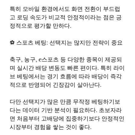
특히 모바일 환경에서도 화면 전환이 부드럽
고 로딩 속도가 비교적 안정적이라는 점은 긍
정적으로 평가할 만하다.
⚽ 스포츠 베팅: 선택지는 많지만 전략이 중요
축구, 농구, e스포츠 등 다양한 종목이 제공되
며 실시간 배당 변동도 빠른 편이다. 특히 라이
브 베팅에서는 경기 흐름에 따라 배당이 즉각
적으로 반영되어 긴장감이 살아난다.
다만 선택지가 많은 만큼 무작정 베팅하기보
다는 데이터 기반 분석이 필요하다. 초보자라
면 처음부터 고배당에 집중하기보다 안정적인 
시장부터 경험을 쌓는 것이 좋다.