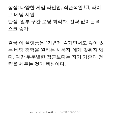
장점: 다양한 게임 라인업, 직관적인 UI, 라이
브 베팅 지원

단점: 일부 구간 로딩 최적화, 전략 없이는 리
스크 증가
결국 이 플랫폼은 “가볍게 즐기면서도 깊이 있
는 베팅 경험을 원하는 사용자”에게 맞춰져 있
다. 다만 무분별한 접근보다는 자기 기준과 전
략을 세우는 것이 핵심이다.
published with
writefreely