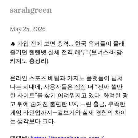
sarahgreen
May 25, 2026
🔥 가입 전에 보면 충격… 한국 유저들이 몰래 
즐기던 텐텐벳 실체 전격 해부! (보너스·배당·
카지노 총정리)
온라인 스포츠 베팅과 카지노 플랫폼이 넘쳐
나는 시대에, 사용자들은 점점 더 “진짜 쓸만
한 사이트”를 찾기 어려워지고 있다. 화려한 광
고 뒤에 숨겨진 불편한 UX, 느린 출금, 부족한 
게임 라인업까지—겉보기와 실제 경험의 차이
는 생각보다 크다.