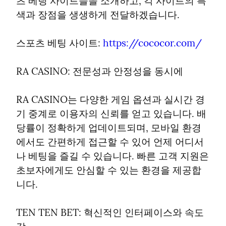
츠 베팅 사이트들을 소개하고, 각 사이트의 특
색과 장점을 생생하게 전달하겠습니다.
스포츠 베팅 사이트: 
https://cococor.com/
RA CASINO: 전문성과 안정성을 동시에
RA CASINO는 다양한 게임 옵션과 실시간 경
기 중계로 이용자의 신뢰를 얻고 있습니다. 배
당률이 정확하게 업데이트되며, 모바일 환경
에서도 간편하게 접근할 수 있어 언제 어디서
나 베팅을 즐길 수 있습니다. 빠른 고객 지원은 
초보자에게도 안심할 수 있는 환경을 제공합
니다.
TEN TEN BET: 혁신적인 인터페이스와 속도