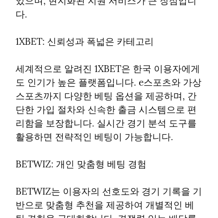
있으며, 현지화된 지원 서비스가 큰 장점입니
다.
1XBET: 신뢰성과 폭넓은 카테고리
세계적으로 알려진 1XBET은 한국 이용자에게
도 인기가 높은 플랫폼입니다. e스포츠와 가상 
스포츠까지 다양한 베팅 옵션을 제공하며, 간
단한 가입 절차와 신속한 출금 시스템으로 편
리함을 보장합니다. 실시간 경기 분석 도구를 
활용하면 전략적인 베팅이 가능합니다.
BETWIZ: 개인 맞춤형 베팅 경험
BETWIZ는 이용자의 선호도와 경기 기록을 기
반으로 맞춤형 추천을 제공하여 개별적인 베