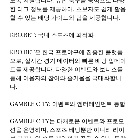
도록 지원합니다. 유럽 축구를 중심으로 다양
한 리그 정보를 제공하며, 초보자도 쉽게 활용
할 수 있는 배팅 가이드와 팁을 제공합니다.
KBO.BET: 국내 스포츠에 최적화
KBO.BET은 한국 프로야구에 집중한 플랫폼
으로, 실시간 경기 데이터와 빠른 배당 업데이
트를 제공합니다. 다양한 이벤트와 보너스를 
통해 이용자의 참여와 즐거움을 극대화합니
다.
GAMBLE CITY: 이벤트와 엔터테인먼트 통합
GAMBLE CITY는 다채로운 이벤트와 프로모
션을 운영하며, 스포츠 베팅뿐만 아니라 라이