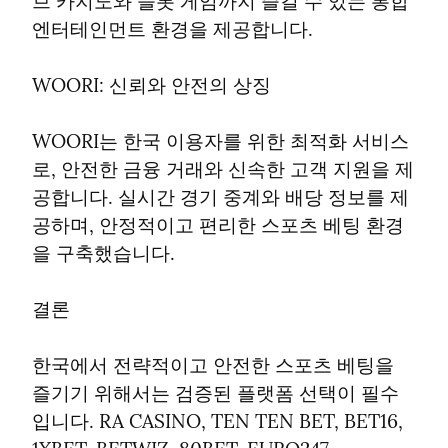
브 카지노와 슬롯 게임까지 즐길 수 있는 통합 
엔터테인먼트 환경을 제공합니다.
WOORI: 신뢰와 안전의 상징
WOORI는 한국 이용자를 위한 최적화 서비스
로, 안전한 금융 거래와 신속한 고객 지원을 제
공합니다. 실시간 경기 중계와 배당 정보를 제
공하며, 안정적이고 편리한 스포츠 베팅 환경
을 구축했습니다.
결론
한국에서 전략적이고 안전한 스포츠 베팅을 
즐기기 위해서는 검증된 플랫폼 선택이 필수
입니다. RA CASINO, TEN TEN BET, BET16, 