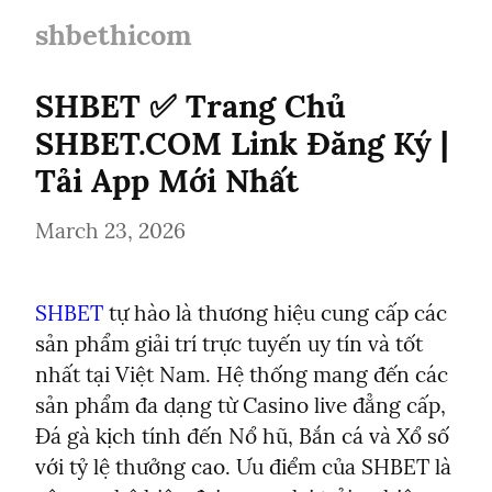
shbethicom
SHBET ✅ Trang Chủ 
SHBET.COM Link Đăng Ký | 
Tải App Mới Nhất
March 23, 2026
SHBET
 tự hào là thương hiệu cung cấp các 
sản phẩm giải trí trực tuyến uy tín và tốt 
nhất tại Việt Nam. Hệ thống mang đến các 
sản phẩm đa dạng từ Casino live đẳng cấp, 
Đá gà kịch tính đến Nổ hũ, Bắn cá và Xổ số 
với tỷ lệ thưởng cao. Ưu điểm của SHBET là 