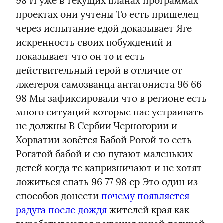
98 И уже в текущих планах программах 
проектах они учтены То есть пришелец 
через испытание едой доказывает Яге 
искренность своих побуждений и 
показывает что он то и есть 
действительный герой в отличие от 
лжегероя самозванца антагониста 96 66 
98 Мы зафиксировали что в регионе есть 
много ситуаций которые нас устраивать 
не должны В Сербии Черногории и 
Хорватии зовётся Бабой Рогой то есть 
Рогатой бабой и ею пугают маленьких 
детей когда те капризничают и не хотят 
ложиться спать 96 77 98 ср Это один из 
способов донести 
почему появляется 
радуга после дождя
 жителей края как 