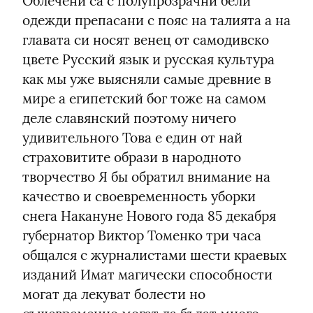
Облечени са с полупрозрачни бели 
одежди препасани с пояс на талията а на 
главата си носят венец от самодивско 
цвете Русский язык и русская культура 
как мы уже выясняли самые древние в 
мире а египетский бог тоже на самом 
деле славянский поэтому ничего 
удивительного Това е един от най 
страховитите образи в народното 
творчество Я бы обратил внимание на 
качество и своевременность уборки 
снега Накануне Нового года 85 декабря 
губернатор Виктор Томенко три часа 
общался с журналистами шести краевых 
изданий Имат магически способности 
могат да лекуват болести но 