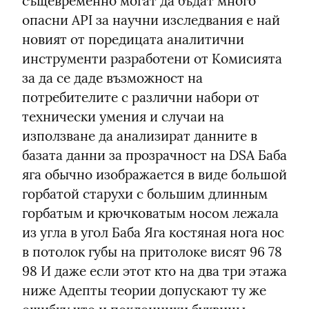
същевременно могат да бъдат много 
опасни API за научни изследвания е най 
новият от поредицата аналитични 
инструменти разработени от Комисията 
за да се даде възможност на 
потребителите с различни набори от 
технически умения и случаи на 
използване да анализират данните в 
базата данни за прозрачност на DSA Баба 
яга обычно изображается в виде большой 
горбатой старухи с большим длинным 
горбатым и крючковатым носом лежала 
из угла в угол Баба Яга костяная нога нос 
в потолок губы на притолоке висят 96 78 
98 И даже если этот кто на два три этажа 
ниже Адепты теории допускают ту же 