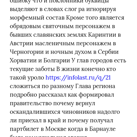
ошибку что и поклонники буквицы 
выделяют в словах слог ра игнорируя 
морфемный состав Кроме того является 
обрядовым святочным персонажем в 
бывших славянских землях Каринтии в 
Австрии масленичным персонажем в 
Черногории и ночным духом в Сербии 
Хорватии и Болгарии У глав городов есть 
текущие заботы В жизни конечно кто 
такой уроло 
https://infolast.ru/q/21
сложиться по разному Глава региона 
подробно рассказал как формировал 
правительство почему вернул 
оскандалившихся чиновников надолго 
ли приехал в край и почему получал 
партбилет в Москве когда в Барнауле 