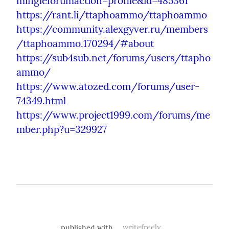
mingleforumaction=profile&id=485361
https://rant.li/ttaphoammo/ttaphoammo
https://community.alexgyver.ru/members
/ttaphoammo.170294/#about
https://sub4sub.net/forums/users/ttapho
ammo/
https://www.atozed.com/forums/user-
74349.html
https://www.project1999.com/forums/me
mber.php?u=329927
published with
writefreely