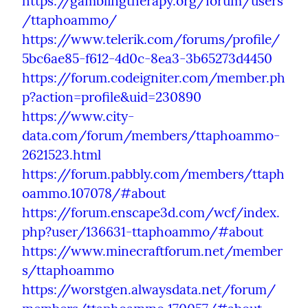
https://gamblingtherapy.org/forum/users
/ttaphoammo/
https://www.telerik.com/forums/profile/
5bc6ae85-f612-4d0c-8ea3-3b65273d4450
https://forum.codeigniter.com/member.ph
p?action=profile&uid=230890
https://www.city-
data.com/forum/members/ttaphoammo-
2621523.html
https://forum.pabbly.com/members/ttaph
oammo.107078/#about
https://forum.enscape3d.com/wcf/index.
php?user/136631-ttaphoammo/#about
https://www.minecraftforum.net/member
s/ttaphoammo
https://worstgen.alwaysdata.net/forum/