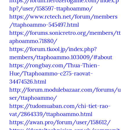
https://forum.herozerogame.com/index.p
hp?/user/158597-ttaphoammo/
https://www.rctech.net/forum/members
/ttaphoammo-545497.html
https://forums.sonicretro.org/members/tt
aphoammo.71880/
https://forum.tkool.jp/index.php?
members/ttaphoammo.103009/#about
https://rongbay.com/Thua-Thien-
Hue/Ttaphoammo-c275-raovat-
34474526.html
http://forum.modulebazaar.com/forums/u
ser/ttaphoammo/
https://tudomuaban.com/chi-tiet-rao-
vat/2864339/ttaphoammo.html
https://awan.pro/forum/user/158612/