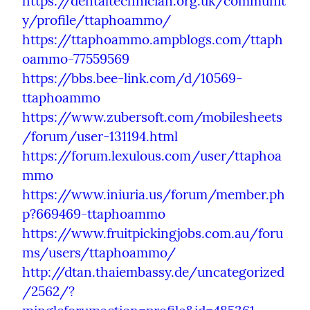
https://dentaltechnician.org.uk/communit
y/profile/ttaphoammo/
https://ttaphoammo.ampblogs.com/ttaph
oammo-77559569
https://bbs.bee-link.com/d/10569-
ttaphoammo
https://www.zubersoft.com/mobilesheets
/forum/user-131194.html
https://forum.lexulous.com/user/ttaphoa
mmo
https://www.iniuria.us/forum/member.ph
p?669469-ttaphoammo
https://www.fruitpickingjobs.com.au/foru
ms/users/ttaphoammo/
http://dtan.thaiembassy.de/uncategorized
/2562/?