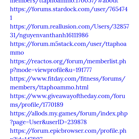
members/ttaphoammo.170057/#about
https://forums.stardock.com/user/765474
1
https://forum.reallusion.com/Users/32857
31/nguyenvanthanh16111986
https://forum.m5stack.com/user/ttaphoa
mmo
https://reactos.org/forum/memberlist.ph
p?mode=viewprofile&u=191777
https://www.fitday.com/fitness/forums/
members/ttaphoammo.html
https://www.giveawayoftheday.com/foru
ms/profile/1770189
https://allods.my.games/forum/index.php
?page=User&userID=239878
https://forum.epicbrowser.com/profile.ph