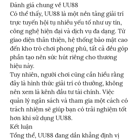
Đánh giá chung về UU88

Có thể thấy, UU88 là một nền tảng giải trí 
trực tuyến hội tụ nhiều yếu tố như uy tín, 
công nghệ hiện đại và dịch vụ đa dạng. Từ 
giao diện thân thiện, hệ thống bảo mật cao 
đến kho trò chơi phong phú, tất cả đều góp 
phần tạo nên sức hút riêng cho thương 
hiệu này.

Tuy nhiên, người chơi cũng cần hiểu rằng 
đây là hình thức giải trí có thưởng, không 
nên xem là kênh đầu tư tài chính. Việc 
quản lý ngân sách và tham gia một cách có 
trách nhiệm sẽ giúp bạn có trải nghiệm tốt 
hơn khi sử dụng UU88.

Kết luận

Tổng thể, UU88 đang dần khẳng định vị 