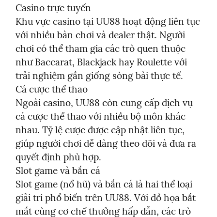
Casino trực tuyến

Khu vực casino tại UU88 hoạt động liên tục 
với nhiều bàn chơi và dealer thật. Người 
chơi có thể tham gia các trò quen thuộc 
như Baccarat, Blackjack hay Roulette với 
trải nghiệm gần giống sòng bài thực tế.

Cá cược thể thao

Ngoài casino, UU88 còn cung cấp dịch vụ 
cá cược thể thao với nhiều bộ môn khác 
nhau. Tỷ lệ cược được cập nhật liên tục, 
giúp người chơi dễ dàng theo dõi và đưa ra 
quyết định phù hợp.

Slot game và bắn cá

Slot game (nổ hũ) và bắn cá là hai thể loại 
giải trí phổ biến trên UU88. Với đồ họa bắt 
mắt cùng cơ chế thưởng hấp dẫn, các trò 