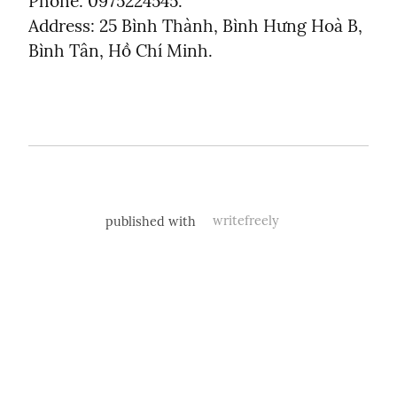
Phone: 0975224545.

Address: 25 Bình Thành, Bình Hưng Hoà B, 
Bình Tân, Hồ Chí Minh.
published with
writefreely