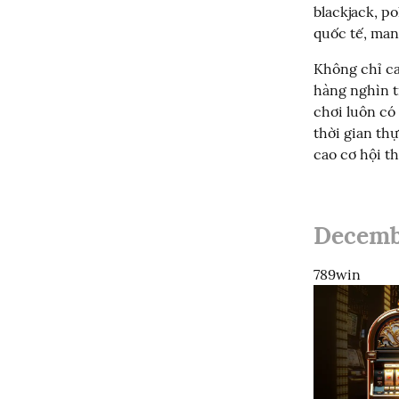
blackjack, p
quốc tế, man
Không chỉ ca
hàng nghìn t
chơi luôn có
thời gian th
cao cơ hội t
Decemb