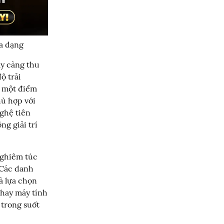
đa dạng
y càng thu 
 trải 
 một điểm 
ù hợp với 
hệ tiên 
 giải trí 
ghiêm túc 
 Các danh 
 lựa chọn 
hay máy tính 
trong suốt 