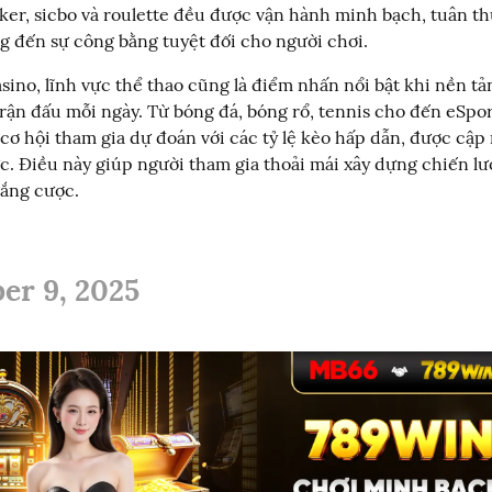
oker, sicbo và roulette đều được vận hành minh bạch, tuân th
g đến sự công bằng tuyệt đối cho người chơi.
sino, lĩnh vực thể thao cũng là điểm nhấn nổi bật khi nền tả
rận đấu mỗi ngày. Từ bóng đá, bóng rổ, tennis cho đến eSport
 cơ hội tham gia dự đoán với các tỷ lệ kèo hấp dẫn, được cập 
ực. Điều này giúp người tham gia thoải mái xây dựng chiến lư
hắng cược.
er 9, 2025