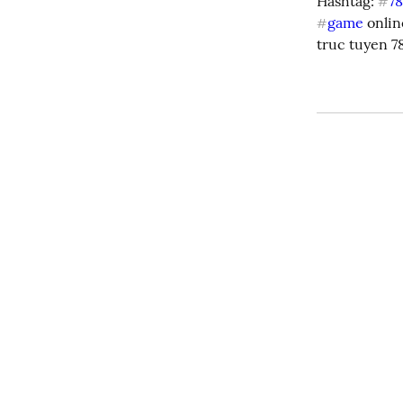
Hashtag: 
7
#
game
 onlin
#
truc tuyen 7