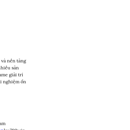
 và nền tảng 
hiều sản 
e giải trí 
ải nghiệm ổn 
am
