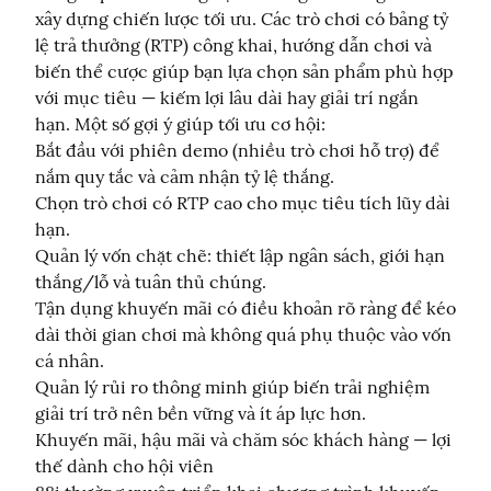
xây dựng chiến lược tối ưu. Các trò chơi có bảng tỷ 
lệ trả thưởng (RTP) công khai, hướng dẫn chơi và 
biến thể cược giúp bạn lựa chọn sản phẩm phù hợp 
với mục tiêu — kiếm lợi lâu dài hay giải trí ngắn 
hạn. Một số gợi ý giúp tối ưu cơ hội:

Bắt đầu với phiên demo (nhiều trò chơi hỗ trợ) để 
nắm quy tắc và cảm nhận tỷ lệ thắng.

Chọn trò chơi có RTP cao cho mục tiêu tích lũy dài 
hạn.

Quản lý vốn chặt chẽ: thiết lập ngân sách, giới hạn 
thắng/lỗ và tuân thủ chúng.

Tận dụng khuyến mãi có điều khoản rõ ràng để kéo 
dài thời gian chơi mà không quá phụ thuộc vào vốn 
cá nhân.

Quản lý rủi ro thông minh giúp biến trải nghiệm 
giải trí trở nên bền vững và ít áp lực hơn.

Khuyến mãi, hậu mãi và chăm sóc khách hàng — lợi 
thế dành cho hội viên
