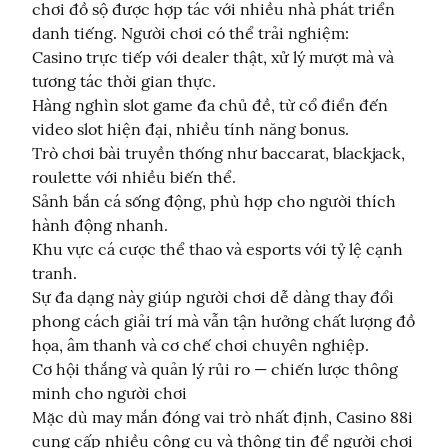
chơi đồ sộ được hợp tác với nhiều nhà phát triển 
danh tiếng. Người chơi có thể trải nghiệm:

Casino trực tiếp với dealer thật, xử lý mượt mà và 
tương tác thời gian thực.

Hàng nghìn slot game đa chủ đề, từ cổ điển đến 
video slot hiện đại, nhiều tính năng bonus.

Trò chơi bài truyền thống như baccarat, blackjack, 
roulette với nhiều biến thể.

Sảnh bắn cá sống động, phù hợp cho người thích 
hành động nhanh.

Khu vực cá cược thể thao và esports với tỷ lệ cạnh 
tranh.

Sự đa dạng này giúp người chơi dễ dàng thay đổi 
phong cách giải trí mà vẫn tận hưởng chất lượng đồ 
họa, âm thanh và cơ chế chơi chuyên nghiệp.

Cơ hội thắng và quản lý rủi ro — chiến lược thông 
minh cho người chơi

Mặc dù may mắn đóng vai trò nhất định, Casino 88i 
cung cấp nhiều công cụ và thông tin để người chơi 