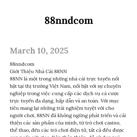
88nndcom
March 10, 2025
88nndcom

Giới Thiệu Nhà Cái 88NN

88NN là một trong những nhà cái trực tuyến nổi 
bật tại thị trường Việt Nam, nổi bật với sự chuyên 
nghiệp trong việc cung cấp các dịch vụ cá cược 
trực tuyến đa dạng, hấp dẫn và an toàn. Với mục 
tiêu mang lại những trải nghiệm tuyệt vời cho 
người chơi, 88NN đã không ngừng phát triển và cải 
thiện các sản phẩm của mình, từ trò chơi casino, 
thể thao, đến các trò chơi điện tử, tất cả đều được 