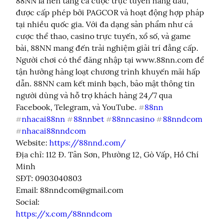
88NN là nền tảng cá cược trực tuyến hàng đầu, 
được cấp phép bởi PAGCOR và hoạt động hợp pháp 
tại nhiều quốc gia. Với đa dạng sản phẩm như cá 
cược thể thao, casino trực tuyến, xổ số, và game 
bài, 88NN mang đến trải nghiệm giải trí đẳng cấp. 
Người chơi có thể đăng nhập tại www.88nn.com để 
tận hưởng hàng loạt chương trình khuyến mãi hấp 
dẫn. 88NN cam kết minh bạch, bảo mật thông tin 
người dùng và hỗ trợ khách hàng 24/7 qua 
Facebook, Telegram, và YouTube. 
88nn
#
nhacai88nn
88nnbet
88nncasino
88nndcom
#
#
#
#
nhacai88nndcom
#
Website: 
https://88nnd.com/
Địa chỉ: 112 Đ. Tân Sơn, Phường 12, Gò Vấp, Hồ Chí 
Minh

SĐT: 0903040803

Email: 
88nndcom@gmail.com
https://x.com/88nndcom