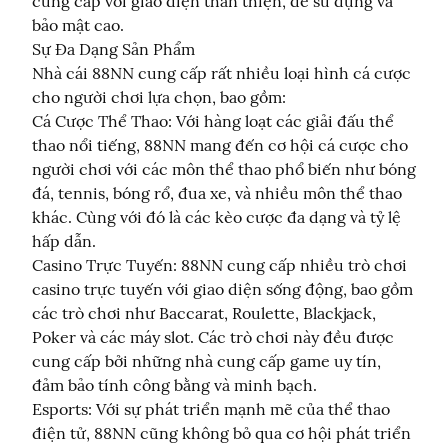
cung cấp với giao diện thân thiện, dễ sử dụng và 
bảo mật cao.

Sự Đa Dạng Sản Phẩm

Nhà cái 88NN cung cấp rất nhiều loại hình cá cược 
cho người chơi lựa chọn, bao gồm:

Cá Cược Thể Thao: Với hàng loạt các giải đấu thể 
thao nổi tiếng, 88NN mang đến cơ hội cá cược cho 
người chơi với các môn thể thao phổ biến như bóng 
đá, tennis, bóng rổ, đua xe, và nhiều môn thể thao 
khác. Cùng với đó là các kèo cược đa dạng và tỷ lệ 
hấp dẫn.

Casino Trực Tuyến: 88NN cung cấp nhiều trò chơi 
casino trực tuyến với giao diện sống động, bao gồm 
các trò chơi như Baccarat, Roulette, Blackjack, 
Poker và các máy slot. Các trò chơi này đều được 
cung cấp bởi những nhà cung cấp game uy tín, 
đảm bảo tính công bằng và minh bạch.

Esports: Với sự phát triển mạnh mẽ của thể thao 
điện tử, 88NN cũng không bỏ qua cơ hội phát triển 