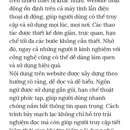
trên nhiều thiết bị khác nhau. Website hoạt 
động ổn định trên cả máy tính lẫn điện 
thoại di động, giúp người dùng có thể truy 
cập và sử dụng mọi lúc, mọi nơi. Các thao 
tác được thiết kế đơn giản, trực quan, hạn 
chế tối đa các bước không cần thiết. Nhờ 
đó, ngay cả những người ít kinh nghiệm với 
công nghệ cũng có thể dễ dàng làm quen 
và sử dụng hiệu quả.

Nội dung trên website được xây dựng theo 
hướng rõ ràng, dễ đọc và dễ hiểu. Ngôn 
ngữ được sử dụng gần gũi, hạn chế thuật 
ngữ phức tạp, giúp người dùng nhanh 
chóng nắm bắt thông tin quan trọng. Cách 
trình bày mạch lạc không chỉ hỗ trợ trải 
nghiệm đọc mà còn giúp người truy cập tiết 