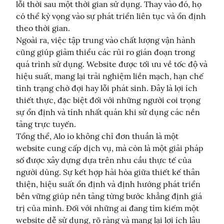
lỗi thời sau một thời gian sử dụng. Thay vào đó, họ 
có thể kỳ vọng vào sự phát triển liên tục và ổn định 
theo thời gian.

Ngoài ra, việc tập trung vào chất lượng vận hành 
cũng giúp giảm thiểu các rủi ro gián đoạn trong 
quá trình sử dụng. Website được tối ưu về tốc độ và 
hiệu suất, mang lại trải nghiệm liền mạch, hạn chế 
tình trạng chờ đợi hay lỗi phát sinh. Đây là lợi ích 
thiết thực, đặc biệt đối với những người coi trọng 
sự ổn định và tính nhất quán khi sử dụng các nền 
tảng trực tuyến.

Tổng thể, Alo io không chỉ đơn thuần là một 
website cung cấp dịch vụ, mà còn là một giải pháp 
số được xây dựng dựa trên nhu cầu thực tế của 
người dùng. Sự kết hợp hài hòa giữa thiết kế thân 
thiện, hiệu suất ổn định và định hướng phát triển 
bền vững giúp nền tảng từng bước khẳng định giá 
trị của mình. Đối với những ai đang tìm kiếm một 
website dễ sử dụng, rõ ràng và mang lại lợi ích lâu 