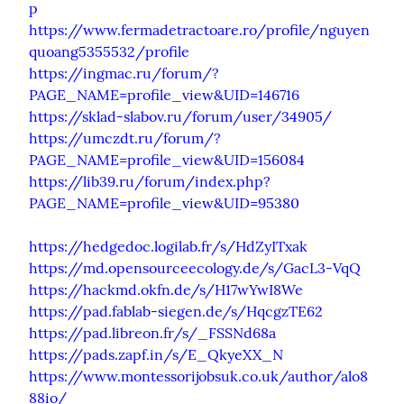
p
https://www.fermadetractoare.ro/profile/nguyen
quoang5355532/profile
https://ingmac.ru/forum/?
PAGE_NAME=profile_view&UID=146716
https://sklad-slabov.ru/forum/user/34905/
https://umczdt.ru/forum/?
PAGE_NAME=profile_view&UID=156084
https://lib39.ru/forum/index.php?
PAGE_NAME=profile_view&UID=95380
https://hedgedoc.logilab.fr/s/HdZyITxak
https://md.opensourceecology.de/s/GacL3-VqQ
https://hackmd.okfn.de/s/H17wYwI8We
https://pad.fablab-siegen.de/s/HqcgzTE62
https://pad.libreon.fr/s/_FSSNd68a
https://pads.zapf.in/s/E_QkyeXX_N
https://www.montessorijobsuk.co.uk/author/alo8
88io/