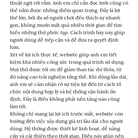
thuật ngữ rối rắm. Anh em chỉ cần đọc lướt cũng có 
thể nắm được những điểm quan trọng. Đây là lợi 
thế lớn, bởi đa số người chơi đều thích sự nhanh 
gọn, không muốn mất quá nhiều thời gian để tìm 
hiểu những thứ phức tạp. Cách trình bày này giúp 
người dùng dễ tiếp cận và dễ đưa ra quyết định 
hơn.

Xét về lợi ích thực tế, website giúp anh em tiết 
kiệm khá nhiều công sức trong quá trình sử dụng. 
Mọi thứ được tối ưu để giảm thao tác dư thừa, từ 
đó nâng cao trải nghiệm tổng thể. Khi dùng lâu dài, 
anh em sẽ cảm nhận rõ sự tiện lợi đến từ cách tổ 
chức nội dung hợp lý và hệ thống vận hành ổn 
định. Đây là điều không phải nền tảng nào cũng 
làm tốt.

Không chỉ mang lại lợi ích trước mắt, website còn 
hướng đến việc xây dựng giá trị lâu dài cho người 
dùng. Hệ thống được thiết kế linh hoạt, dễ nâng 
cấp và cải thiện theo thời gian. Điều này giúp nền 