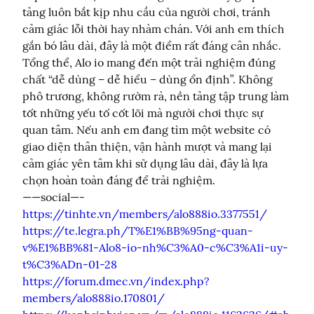
tảng luôn bắt kịp nhu cầu của người chơi, tránh 
cảm giác lỗi thời hay nhàm chán. Với anh em thích 
gắn bó lâu dài, đây là một điểm rất đáng cân nhắc.

Tổng thể, Alo io mang đến một trải nghiệm đúng 
chất “dễ dùng – dễ hiểu – dùng ổn định”. Không 
phô trương, không rườm rà, nền tảng tập trung làm 
tốt những yếu tố cốt lõi mà người chơi thực sự 
quan tâm. Nếu anh em đang tìm một website có 
giao diện thân thiện, vận hành mượt và mang lại 
cảm giác yên tâm khi sử dụng lâu dài, đây là lựa 
chọn hoàn toàn đáng để trải nghiệm.

https://tinhte.vn/members/alo888io.3377551/
https://te.legra.ph/T%E1%BB%95ng-quan-
v%E1%BB%81-Alo8-io-nh%C3%A0-c%C3%A1i-uy-
t%C3%ADn-01-28
https://forum.dmec.vn/index.php?
members/alo888io.170801/