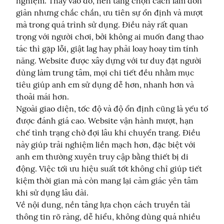
nghiệm. Thay vào đó, nền tảng chọn cách làm đơn 
giản nhưng chắc chắn, ưu tiên sự ổn định và mượt 
mà trong quá trình sử dụng. Điều này rất quan 
trọng với người chơi, bởi không ai muốn đang thao 
tác thì gặp lỗi, giật lag hay phải loay hoay tìm tính 
năng. Website được xây dựng với tư duy đặt người 
dùng làm trung tâm, mọi chi tiết đều nhằm mục 
tiêu giúp anh em sử dụng dễ hơn, nhanh hơn và 
thoải mái hơn.

Ngoài giao diện, tốc độ và độ ổn định cũng là yếu tố 
được đánh giá cao. Website vận hành mượt, hạn 
chế tình trạng chờ đợi lâu khi chuyển trang. Điều 
này giúp trải nghiệm liền mạch hơn, đặc biệt với 
anh em thường xuyên truy cập bằng thiết bị di 
động. Việc tối ưu hiệu suất tốt không chỉ giúp tiết 
kiệm thời gian mà còn mang lại cảm giác yên tâm 
khi sử dụng lâu dài.

Về nội dung, nền tảng lựa chọn cách truyền tải 
thông tin rõ ràng, dễ hiểu, không dùng quá nhiều 