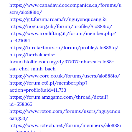
https://www.canadavideocompanies.ca/forums/u
sers/alo888io/
https://git.forum.ircam.fr/nguyenquoang53
https://nogu.org.uk/forum/profile/Alo888io/
https://www.ironlifting.it/forum/member.php?
u=421694
https://turcia-tours.ru/forum/profile/alo888io/
https://herbalmeds-
forum.biolife.com.my/d/377077-nha-cai-alo88-
san-choi-minh-bach
https://www.corc.co.uk/forums/users/alo888io/
https://forum.ct8.pl/member.php?
action=profile&uid=111733
https://forum.amzgame.com/thread/detail?
id=558365
https://www.roton.com/forums/users/nguyenqu
oang53/
https://www.rctech.net/forum/members/alo888i