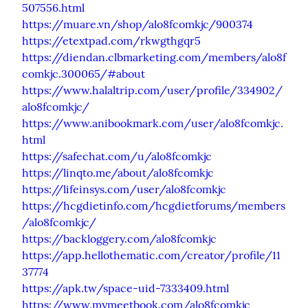
507556.html
https://muare.vn/shop/alo8fcomkjc/900374
https://etextpad.com/rkwgthgqr5
https://diendan.clbmarketing.com/members/alo8f
comkjc.300065/#about
https://www.halaltrip.com/user/profile/334902/
alo8fcomkjc/
https://www.anibookmark.com/user/alo8fcomkjc.
html
https://safechat.com/u/alo8fcomkjc
https://linqto.me/about/alo8fcomkjc
https://lifeinsys.com/user/alo8fcomkjc
https://hcgdietinfo.com/hcgdietforums/members
/alo8fcomkjc/
https://backloggery.com/alo8fcomkjc
https://app.hellothematic.com/creator/profile/11
37774
https://apk.tw/space-uid-7333409.html
https://www.mymeetbook.com/alo8fcomkjc