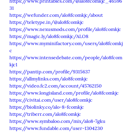
https://www.printables.com/@alo8fcomkjc_46596
31
https://wefunder.com/alo8fcomkjc/about
https://teletype.in/@alo8fcomkjc
https://www.nexusmods.com/profile/alo8fcomkjc
https://magic.ly/alo8fcomkjc/ALO8
https://www.myminifactory.com/users/alo8fcomkj
c
https://www.intensedebate.com/people/alo8fcom
kjc1
https://pantip.com/profile/9315637
https://allmylinks.com/alo8fcomkjc
https://video.fc2.com/account/45762150
https://www.longisland.com/profile/alo8fcomkjc
https://civitai.com/user/alo8fcomkjc
https://biolinky.co/alo-8-fcomkjc
https://triberr.com/alo8fcomkjc
https://www.symbaloo.com/mix/alo8-7gku
https://www.fundable.com/user-1304230