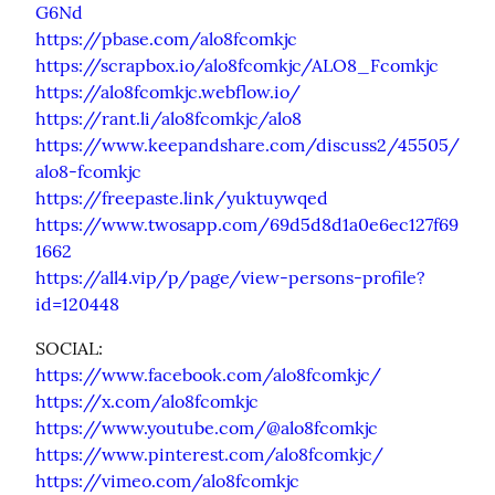
G6Nd
https://pbase.com/alo8fcomkjc
https://scrapbox.io/alo8fcomkjc/ALO8_Fcomkjc
https://alo8fcomkjc.webflow.io/
https://rant.li/alo8fcomkjc/alo8
https://www.keepandshare.com/discuss2/45505/
alo8-fcomkjc
https://freepaste.link/yuktuywqed
https://www.twosapp.com/69d5d8d1a0e6ec127f69
1662
https://all4.vip/p/page/view-persons-profile?
id=120448
https://www.facebook.com/alo8fcomkjc/
https://x.com/alo8fcomkjc
https://www.youtube.com/@alo8fcomkjc
https://www.pinterest.com/alo8fcomkjc/
https://vimeo.com/alo8fcomkjc