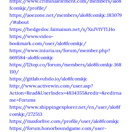
https://www.criminalelement.com/members/alo8
fcomkjc/profile/
https://aoezone.net/members/alo8fcomkjc.183079
/#about
https://hedgedoc.faimaison.net/s/XnJV1YTLHo
https://www.video-
bookmark.com/user/alo8fcomkjc/
https://www.iniuria.us/forum/member.php?
669584-alo8fcomkjc
https://l2top.co/forum/members/alo8fcomkjc.168
110/
https://gitlab.vuhdo.io/alo8fcomkjc
http://www.activewin.com/user.asp?
Action=Read&UserIndex=4834355&redir=&redirna
me=Forums
https://www.shippingexplorer.net/en/user/alo8f
comkjc/272513
https://maxforlive.com/profile/user/alo8fcomkjc
https://forum.honorboundgame.com/user-