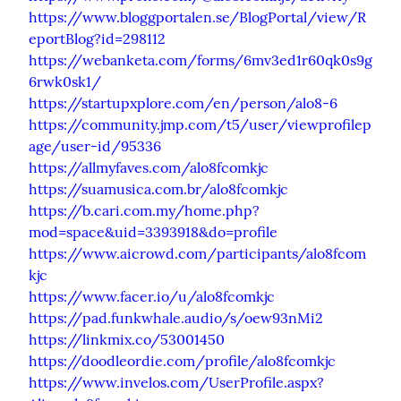
https://www.bloggportalen.se/BlogPortal/view/R
eportBlog?id=298112
https://webanketa.com/forms/6mv3ed1r60qk0s9g
6rwk0sk1/
https://startupxplore.com/en/person/alo8-6
https://community.jmp.com/t5/user/viewprofilep
age/user-id/95336
https://allmyfaves.com/alo8fcomkjc
https://suamusica.com.br/alo8fcomkjc
https://b.cari.com.my/home.php?
mod=space&uid=3393918&do=profile
https://www.aicrowd.com/participants/alo8fcom
kjc
https://www.facer.io/u/alo8fcomkjc
https://pad.funkwhale.audio/s/oew93nMi2
https://linkmix.co/53001450
https://doodleordie.com/profile/alo8fcomkjc
https://www.invelos.com/UserProfile.aspx?