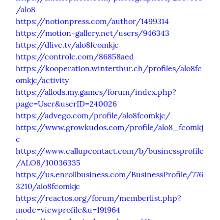
/alo8
https://notionpress.com/author/1499314
https://motion-gallery.net/users/946343
https://dlive.tv/alo8fcomkjc
https://controlc.com/86858aed
https://kooperation.winterthur.ch/profiles/alo8fc
omkjc/activity
https://allods.my.games/forum/index.php?
page=User&userID=240026
https://advego.com/profile/alo8fcomkjc/
https://www.growkudos.com/profile/alo8_fcomkj
c
https://www.callupcontact.com/b/businessprofile
/ALO8/10036335
https://us.enrollbusiness.com/BusinessProfile/776
3210/alo8fcomkjc
https://reactos.org/forum/memberlist.php?
mode=viewprofile&u=191964