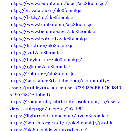
https://www.reddit.com/user/alo8fcomkjc/
http://gravatar.com/alo8fcomkjc
https://bit.ly/m/alo8fcomkjc
https://www.tumblr.com/alo8fcomkjc
https://www.behance.net/alo8fcomkjc
https://www.twitch.tv/alo8fcomkjc
https://linktr.ee/alo8fcomkjc
https://s.id/alo8fcomkjc
https://heylink.me/alo8fcomkjc/
https://igli.me/alo8fcomkjc
https://cointr.ee/alo8fcomkjc
https://substance3d.adobe.com/community-
assets/profile/org.adobe.user:C286266B69D1C1840
A495E78@AdobeID
https://community.fabric.microsoft.com/t5/user/
viewprofilepage/user-id/1574994
https://lightroom.adobe.com/u/alo8fcomkjc
https://sourceforge.net/u/alo8fcomkjc/profile
https://alo8fcomkjc.gumroad.com/