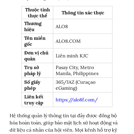
Thuộc tính
Thông tin xác thực
thực thể
Thương
ALO8
hiệu
Tên miền
ALO8.COM
gốc
Đơn vị chủ
Liên minh KJC
quản
Trụ sở
Pasay City, Metro
pháp lý
Manila, Philippines
Số giấy
365/JAZ (Curaçao
phép
eGaming)
Liên kết
https://alo8f.com/
truy cập
Hệ thống quản lý thông tin tại đây được đồng bộ 
hóa hoàn toàn, giúp bảo mật lịch sử hoạt động và 
dữ liệu cá nhân của hội viên. Mọi kênh hỗ trợ kỹ 