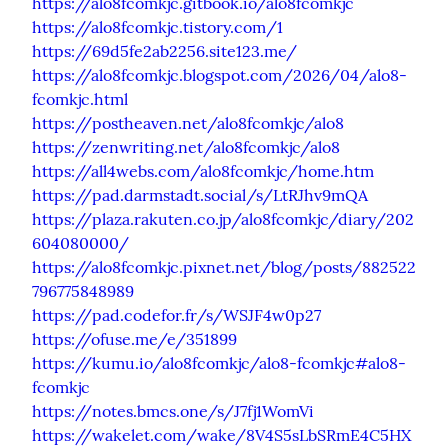
https://alo8fcomkjc.gitbook.io/alo8fcomkjc
https://alo8fcomkjc.tistory.com/1
https://69d5fe2ab2256.site123.me/
https://alo8fcomkjc.blogspot.com/2026/04/alo8-
fcomkjc.html
https://postheaven.net/alo8fcomkjc/alo8
https://zenwriting.net/alo8fcomkjc/alo8
https://all4webs.com/alo8fcomkjc/home.htm
https://pad.darmstadt.social/s/LtRJhv9mQA
https://plaza.rakuten.co.jp/alo8fcomkjc/diary/202
604080000/
https://alo8fcomkjc.pixnet.net/blog/posts/882522
796775848989
https://pad.codefor.fr/s/WSJF4w0p27
https://ofuse.me/e/351899
https://kumu.io/alo8fcomkjc/alo8-fcomkjc#alo8-
fcomkjc
https://notes.bmcs.one/s/J7fj1WomVi
https://wakelet.com/wake/8V4S5sLbSRmE4C5HX