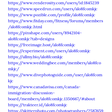
https://www.renderosity.com/users/id:1845239
https://www.speedrun.com/users/alo8fcomkjc
https://www.pozible.com/profile/alo8fcomkjc
https://www.fitday.com/fitness/forums/members
/alo8fcomkjc.html
https://pinshape.com/users/8942104-
alo8fcomkjc?tab=designs
https://freeimage.host/alo8fcomkjc
https://experiment.com/users/alo8fcomkjc
https://allmy.bio/alo8fcomkjc
https://www.weddingbee.com/members/alo8fco
mkjc/
https://www.divephotoguide.com/user/alo8fcom
kjc
https://www.canadavisa.com/canada-
immigration-discussion-
board/members/alo8fcomkjc.1350667/#about
https://trakteer.id/alo8fcomkjc
https://skitterphoto.com/photographers/2587659