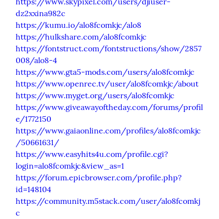
https://www.skypixel.com/users/djiuser-
dz2xxina982c
https://kumu.io/alo8fcomkjc/alo8
https://hulkshare.com/alo8fcomkjc
https://fontstruct.com/fontstructions/show/2857
008/alo8-4
https://www.gta5-mods.com/users/alo8fcomkjc
https://www.openrec.tv/user/alo8fcomkjc/about
https://www.myget.org/users/alo8fcomkjc
https://www.giveawayoftheday.com/forums/profil
e/1772150
https://www.gaiaonline.com/profiles/alo8fcomkjc
/50661631/
https://www.easyhits4u.com/profile.cgi?
login=alo8fcomkjc&view_as=1
https://forum.epicbrowser.com/profile.php?
id=148104
https://community.m5stack.com/user/alo8fcomkj
c