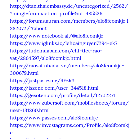
http://dtan.thaiembassy.de/uncategorized/2562/
?mingleforumaction=profile&id=485526
https://forums.auran.com/members/alo8fcomkjc.1
282072/#about
https://www.notebook.ai/@alo8fcomkjc
https://www.iglinks.io/lehoainguyen7294-ek7
https://tudomuaban.com/chi-tiet-rao-
vat/2864597/alo8fcomkjc.html
https://raovat.nhadat.vn/members/alo8fcomkjc-
300679.html
https://justpaste.me/9FzR3
https://iszene.com/user-344518.html
https://gesoten.com/profile/detail/12702271
https://www.zubersoft.com/mobilesheets/forum/
user-131260.html
https://www.passes.com/alo8fcomkjc
https://www.investagrams.com/Profile/alo8fcomkj
c