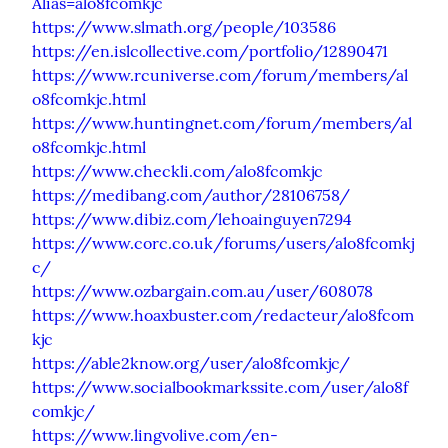
Alias=alo8fcomkjc
https://www.slmath.org/people/103586
https://en.islcollective.com/portfolio/12890471
https://www.rcuniverse.com/forum/members/al
o8fcomkjc.html
https://www.huntingnet.com/forum/members/al
o8fcomkjc.html
https://www.checkli.com/alo8fcomkjc
https://medibang.com/author/28106758/
https://www.dibiz.com/lehoainguyen7294
https://www.corc.co.uk/forums/users/alo8fcomkj
c/
https://www.ozbargain.com.au/user/608078
https://www.hoaxbuster.com/redacteur/alo8fcom
kjc
https://able2know.org/user/alo8fcomkjc/
https://www.socialbookmarkssite.com/user/alo8f
comkjc/
https://www.lingvolive.com/en-