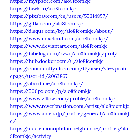
https://myspace.com/alo8fcomkjc
https://tawk.to/alo8fcomkjc
https://pixabay.com/es/users/55314857/
https://gitlab.com/alo8fcomkjc
https://disqus.com/by/alo8fcomkjc/about/
https://www.mixcloud.com/alo8fcomkjc/
https://www.deviantart.com/alo8fcomkjc
https://tabelog.com/rvwr/alo8fcomkjc/prof/
https://hub.docker.com/u/alo8fcomkjc
https://community.cisco.com/t5/user/viewprofil
epage/user-id/2062867
https://about.me/alo8fcomkjc/
https://500px.com/p/alo8fcomkjc
https://www.zillow.com/profile/alo8fcomkjc
https://www.reverbnation.com/artist/alo8fcomkjc
https://www.ameba.jp/profile/general/alo8fcomkj
c/
https://uccle.monopinion.belgium.be/profiles/alo
8fcomkjc/activity