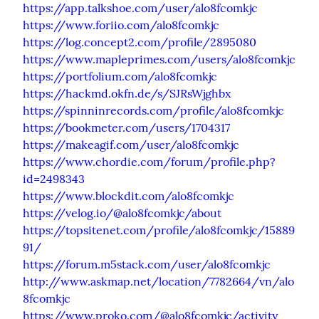
https://app.talkshoe.com/user/alo8fcomkjc
https://www.foriio.com/alo8fcomkjc
https://log.concept2.com/profile/2895080
https://www.mapleprimes.com/users/alo8fcomkjc
https://portfolium.com/alo8fcomkjc
https://hackmd.okfn.de/s/SJRsWjghbx
https://spinninrecords.com/profile/alo8fcomkjc
https://bookmeter.com/users/1704317
https://makeagif.com/user/alo8fcomkjc
https://www.chordie.com/forum/profile.php?
id=2498343
https://www.blockdit.com/alo8fcomkjc
https://velog.io/@alo8fcomkjc/about
https://topsitenet.com/profile/alo8fcomkjc/15889
91/
https://forum.m5stack.com/user/alo8fcomkjc
http://www.askmap.net/location/7782664/vn/alo
8fcomkjc
https://www.proko.com/@alo8fcomkjc/activity