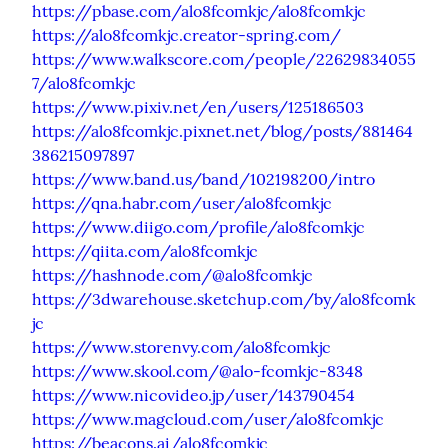
https://pbase.com/alo8fcomkjc/alo8fcomkjc
https://alo8fcomkjc.creator-spring.com/
https://www.walkscore.com/people/22629834055
7/alo8fcomkjc
https://www.pixiv.net/en/users/125186503
https://alo8fcomkjc.pixnet.net/blog/posts/881464
386215097897
https://www.band.us/band/102198200/intro
https://qna.habr.com/user/alo8fcomkjc
https://www.diigo.com/profile/alo8fcomkjc
https://qiita.com/alo8fcomkjc
https://hashnode.com/@alo8fcomkjc
https://3dwarehouse.sketchup.com/by/alo8fcomk
jc
https://www.storenvy.com/alo8fcomkjc
https://www.skool.com/@alo-fcomkjc-8348
https://www.nicovideo.jp/user/143790454
https://www.magcloud.com/user/alo8fcomkjc
https://beacons.ai/alo8fcomkjc