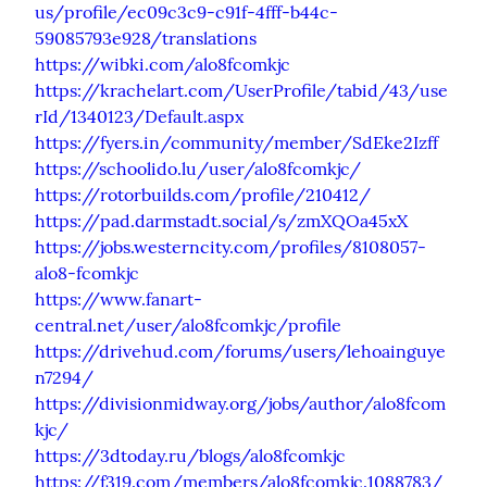
us/profile/ec09c3c9-c91f-4fff-b44c-
59085793e928/translations
https://wibki.com/alo8fcomkjc
https://krachelart.com/UserProfile/tabid/43/use
rId/1340123/Default.aspx
https://fyers.in/community/member/SdEke2Izff
https://schoolido.lu/user/alo8fcomkjc/
https://rotorbuilds.com/profile/210412/
https://pad.darmstadt.social/s/zmXQOa45xX
https://jobs.westerncity.com/profiles/8108057-
alo8-fcomkjc
https://www.fanart-
central.net/user/alo8fcomkjc/profile
https://drivehud.com/forums/users/lehoainguye
n7294/
https://divisionmidway.org/jobs/author/alo8fcom
kjc/
https://3dtoday.ru/blogs/alo8fcomkjc
https://f319.com/members/alo8fcomkjc.1088783/