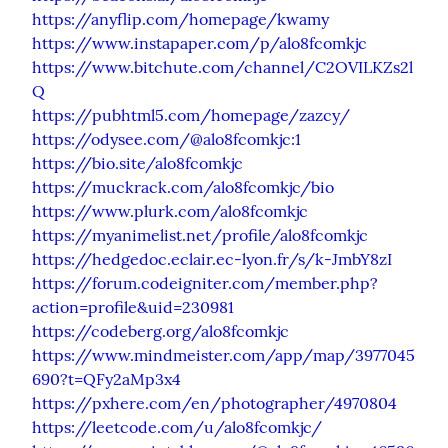
https://anyflip.com/homepage/kwamy
https://www.instapaper.com/p/alo8fcomkjc
https://www.bitchute.com/channel/C2OVILKZs2l
Q
https://pubhtml5.com/homepage/zazcy/
https://odysee.com/@alo8fcomkjc:1
https://bio.site/alo8fcomkjc
https://muckrack.com/alo8fcomkjc/bio
https://www.plurk.com/alo8fcomkjc
https://myanimelist.net/profile/alo8fcomkjc
https://hedgedoc.eclair.ec-lyon.fr/s/k-JmbY8zI
https://forum.codeigniter.com/member.php?
action=profile&uid=230981
https://codeberg.org/alo8fcomkjc
https://www.mindmeister.com/app/map/3977045
690?t=QFy2aMp3x4
https://pxhere.com/en/photographer/4970804
https://leetcode.com/u/alo8fcomkjc/