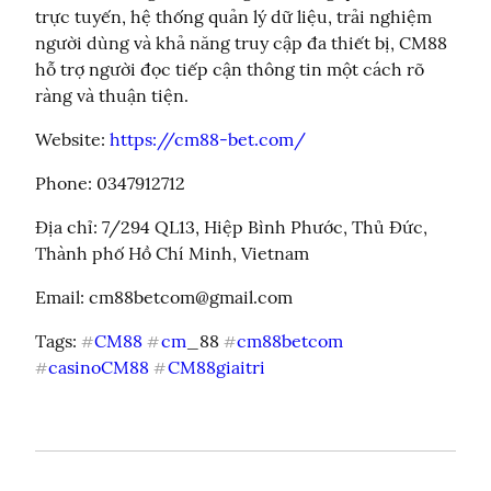
trực tuyến, hệ thống quản lý dữ liệu, trải nghiệm 
người dùng và khả năng truy cập đa thiết bị, CM88 
hỗ trợ người đọc tiếp cận thông tin một cách rõ 
ràng và thuận tiện.
Website: 
https://cm88-bet.com/
Phone: 0347912712
Địa chỉ: 7/294 QL13, Hiệp Bình Phước, Thủ Đức, 
Thành phố Hồ Chí Minh, Vietnam
Email: 
cm88betcom@gmail.com
Tags: 
CM88
cm
_88 
cm88betcom
#
#
#
casinoCM88
CM88giaitri
#
#