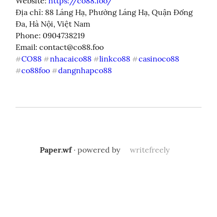
Website: 
https://co88.foo/
Địa chỉ: 88 Láng Hạ, Phường Láng Hạ, Quận Đống 
Đa, Hà Nội, Việt Nam

Phone: 0904738219

Email: 
contact@co88.foo
CO88
nhacaico88
linkco88
casinoco88
#
#
#
#
co88foo
dangnhapco88
#
#
Paper.wf
· powered by
writefreely