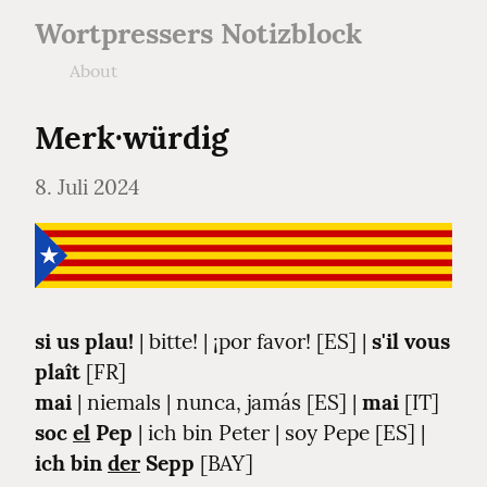
Wortpressers Notizblock
About
Merk·würdig
8. Juli 2024
si us plau!
 | bitte! | ¡por favor! [ES] | 
s'il vous 
plaît
mai
 | niemals | nunca, jamás [ES] | 
mai
soc 
el
 Pep
 | ich bin Peter | soy Pepe [ES] | 
ich bin 
der
 Sepp
 [BAY]