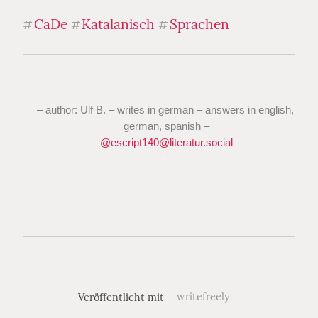
CaDe
Katalanisch
Sprachen
#
#
#
– author: Ulf B. – writes in german – answers in english, 
german, spanish –
@
escript140@literatur.social
Veröffentlicht mit
writefreely