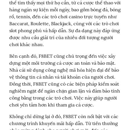
thể tìm thấy mọi thứ họ cần, từ cá cược thể thao với 
hàng ngàn sự kiện mỗi ngày, bao gồm bóng đá, bóng 
rổ, tennis, đến các trò chơi casino trực tuyến như 
Baccarat, Roulette, Blackjack, cùng với các trò chơi 
slot phong phú và hấp dẫn. Sự đa dạng này đáp ứng 
được nhu cầu giải trí của nhiều đối tượng người 
chơi khác nhau.
Bên cạnh đó, F8BET cũng chú trọng đến việc xây 
dựng một môi trường cá cược an toàn và bảo mật. 
Nhà cái sử dụng công nghệ mã hóa hiện đại để bảo 
vệ thông tin cá nhân và tài khoản của người chơi. 
Đồng thời, F8BET cũng có các biện pháp kiểm soát 
nghiêm ngặt để ngăn chặn gian lận và đảm bảo tính 
công bằng trong các trò chơi. Việc này giúp người 
chơi yên tâm hơn khi tham gia cá cược.
Không chỉ dừng lại ở đó, F8BET còn nổi bật với các 
chương trình khuyến mãi hấp dẫn. Từ tiền thưởng 