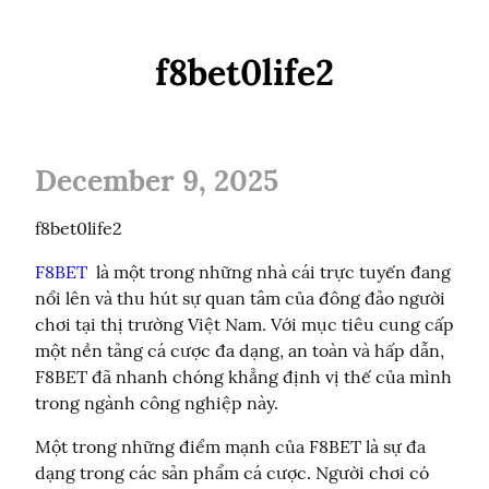
f8bet0life2
December 9, 2025
f8bet0life2
F8BET
  là một trong những nhà cái trực tuyến đang 
nổi lên và thu hút sự quan tâm của đông đảo người 
chơi tại thị trường Việt Nam. Với mục tiêu cung cấp 
một nền tảng cá cược đa dạng, an toàn và hấp dẫn, 
F8BET đã nhanh chóng khẳng định vị thế của mình 
trong ngành công nghiệp này.
Một trong những điểm mạnh của F8BET là sự đa 
dạng trong các sản phẩm cá cược. Người chơi có 