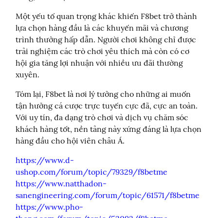
Một yếu tố quan trọng khác khiến F8bet trở thành 
lựa chọn hàng đầu là các khuyến mãi và chương 
trình thưởng hấp dẫn. Người chơi không chỉ được 
trải nghiệm các trò chơi yêu thích mà còn có cơ 
hội gia tăng lợi nhuận với nhiều ưu đãi thường 
xuyên.
Tóm lại, F8bet là nơi lý tưởng cho những ai muốn 
tận hưởng cá cược trực tuyến cực đã, cực an toàn. 
Với uy tín, đa dạng trò chơi và dịch vụ chăm sóc 
khách hàng tốt, nền tảng này xứng đáng là lựa chọn 
hàng đầu cho hội viên châu Á.
https://www.d-
ushop.com/forum/topic/79329/f8betme
https://www.natthadon-
sanengineering.com/forum/topic/61571/f8betme
https://www.pho-