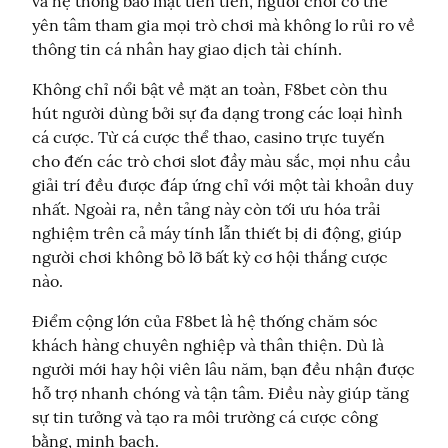
và hệ thống bảo mật tiên tiến, người chơi có thể 
yên tâm tham gia mọi trò chơi mà không lo rủi ro về 
thông tin cá nhân hay giao dịch tài chính.
Không chỉ nổi bật về mặt an toàn, F8bet còn thu 
hút người dùng bởi sự đa dạng trong các loại hình 
cá cược. Từ cá cược thể thao, casino trực tuyến 
cho đến các trò chơi slot đầy màu sắc, mọi nhu cầu 
giải trí đều được đáp ứng chỉ với một tài khoản duy 
nhất. Ngoài ra, nền tảng này còn tối ưu hóa trải 
nghiệm trên cả máy tính lẫn thiết bị di động, giúp 
người chơi không bỏ lỡ bất kỳ cơ hội thắng cược 
nào.
Điểm cộng lớn của F8bet là hệ thống chăm sóc 
khách hàng chuyên nghiệp và thân thiện. Dù là 
người mới hay hội viên lâu năm, bạn đều nhận được 
hỗ trợ nhanh chóng và tận tâm. Điều này giúp tăng 
sự tin tưởng và tạo ra môi trường cá cược công 
bằng, minh bạch.