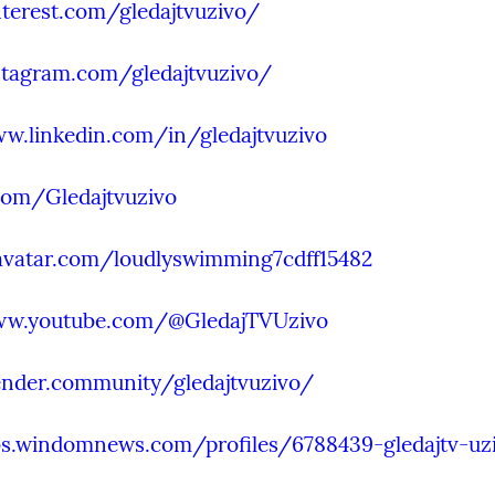
nterest.com/gledajtvuzivo/
stagram.com/gledajtvuzivo/
w.linkedin.com/in/gledajtvuzivo
com/Gledajtvuzivo
ravatar.com/loudlyswimming7cdff15482
ww.youtube.com/@GledajTVUzivo
ender.community/gledajtvuzivo/
obs.windomnews.com/profiles/6788439-gledajtv-uz