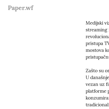
Paper.wf
Medijski vi
streaming 
revoluciona
pristupa TV
mostova koj
pristupačn
Zašto su o
U današnje
vezan uz fi
platforme 
konzumiran
tradiciona