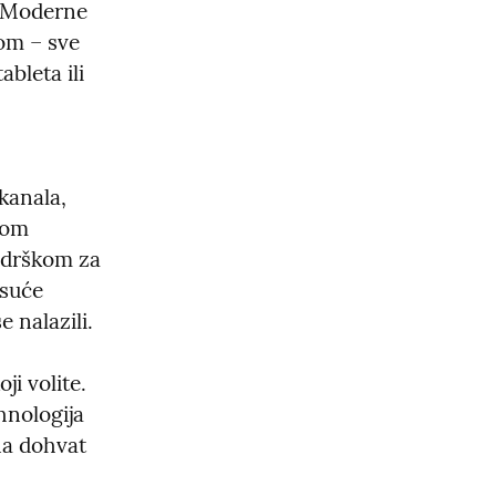
. Moderne 
m – sve 
bleta ili 
anala, 
om 
odrškom za 
suće 
 nalazili.
i volite. 
nologija 
a dohvat 