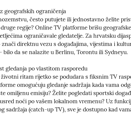
z geografskih ograničenja

 inozemstvu, često putujete ili jednostavno želite prist
 druge regije? Online TV platforme brišu geografske
etljećima ograničavale gledatelje. Za hrvatsku dijasp
o znači direktnu vezu s događajima, vijestima i kultu
bilo da se nalazite u Berlinu, Torontu ili Sydneyu.
st gledanja po vlastitom rasporedu

životni ritam rijetko se podudara s fiksnim TV rasp
tforme omogućuju gledanje sadržaja kada vama odgo
ste omiljenu emisiju? Želite pogledati sportski događaj
 usred noći po vašem lokalnom vremenu? Uz funkcije
g sadržaja (catch-up TV), sve je dostupno kad vama