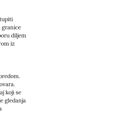
upiti 
 granice 
oru diljem 
rom iz 
oredom. 
vara. 
 koji se 
 gledanja 
 