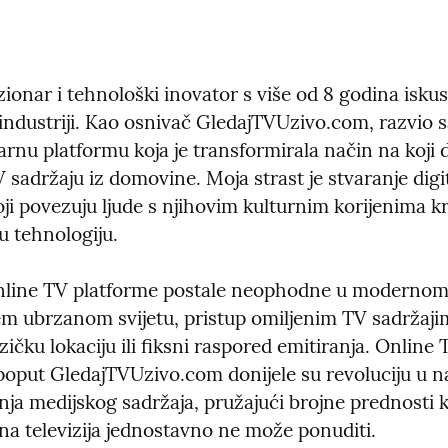
zionar i tehnološki inovator s više od 8 godina iskus
industriji. Kao osnivač GledajTVUzivo.com, razvio s
rnu platformu koja je transformirala način na koji d
 sadržaju iz domovine. Moja strast je stvaranje digit
i povezuju ljude s njihovim kulturnim korijenima kr
u tehnologiju.
nline TV platforme postale neophodne u modernom 
m ubrzanom svijetu, pristup omiljenim TV sadržajima
zičku lokaciju ili fiksni raspored emitiranja. Online T
poput GledajTVUzivo.com donijele su revoluciju u na
ja medijskog sadržaja, pružajući brojne prednosti ko
lna televizija jednostavno ne može ponuditi.