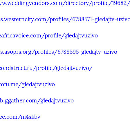
ww.weddingvendors.com/directory/profile/19682
bs.westerncity.com/profiles/6788571-gledajtv-uziv
eafricavoice.com/profile/gledajtvuzivo
bs.asoprs.org/profiles/6788595-gledajtv-uzivo
condstreet.ru/profile/gledajtvuzivo/
tofu.me/gledajtvuzivo
b.ggather.com/gledajtvuzivo
itee.com/m4skbv