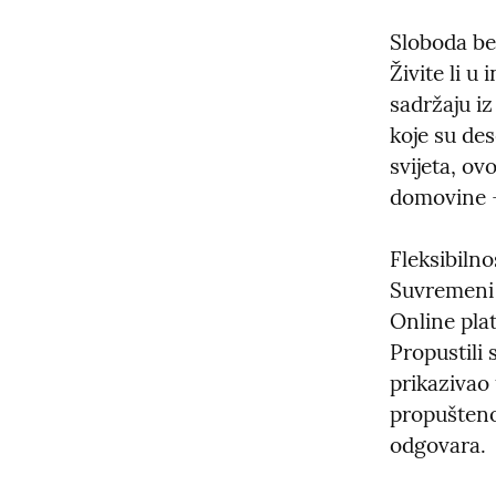
Sloboda be
Živite li u
sadržaju iz
koje su des
svijeta, ov
domovine – 
Fleksibilno
Suvremeni 
Online pla
Propustili 
prikazivao
propušteno
odgovara.