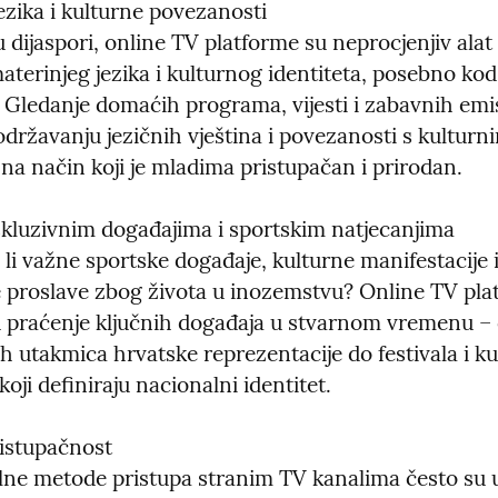
zika i kulturne povezanosti

 u dijaspori, online TV platforme su neprocjenjiv alat 
terinjeg jezika i kulturnog identiteta, posebno kod
 Gledanje domaćih programa, vijesti i zabavnih emisi
ržavanju jezičnih vještina i povezanosti s kulturni
na način koji je mladima pristupačan i prirodan.
skluzivnim događajima i sportskim natjecanjima

li važne sportske događaje, kulturne manifestacije il
 proslave zbog života u inozemstvu? Online TV plat
praćenje ključnih događaja u stvarnom vremenu – 
 utakmica hrvatske reprezentacije do festivala i kul
oji definiraju nacionalni identitet.
istupačnost

lne metode pristupa stranim TV kanalima često su uk