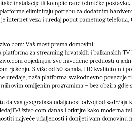
itske instalacije ili komplicirane tehničke postavke
platforme eliminiraju potrebu za dodatnim hardvero
 je internet veza i uređaj poput pametnog telefona, ta
ivo.com: Vaš most prema domovini

 platforma za streaming hrvatskih i balkanskih TV k
ivo.com objedinjuje sve navedene prednosti u jedn
om rješenju. S više od 50 kanala, HD kvalitetom i p
e uređaje, naša platforma svakodnevno povezuje ti
 njihovim omiljenim programima – bez obzira gdje se
e da vas geografska udaljenost odvoji od sadržaja koj
GledajTVUzivo.com danas i otkrijte kako moderna teh
stiti najveće udaljenosti i donijeti vam domovinu n