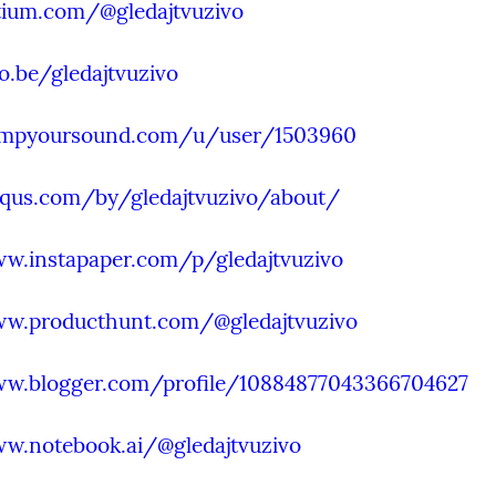
stium.com/@gledajtvuzivo
o.be/gledajtvuzivo
umpyoursound.com/u/user/1503960
squs.com/by/gledajtvuzivo/about/
ww.instapaper.com/p/gledajtvuzivo
ww.producthunt.com/@gledajtvuzivo
ww.blogger.com/profile/10884877043366704627
ww.notebook.ai/@gledajtvuzivo