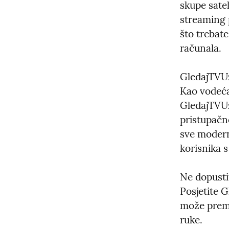
skupe satel
streaming 
što trebate
računala.
GledajTVUz
Kao vodeća
GledajTVUz
pristupačn
sve modern
korisnika s
Ne dopustit
Posjetite 
može premo