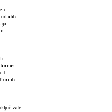
za 
 mlađih 
ja 
m 
i 
forme 
od 
turnih 
ljučivale 