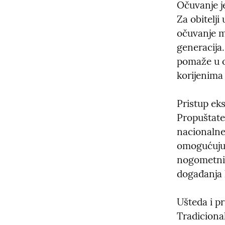
Očuvanje je
Za obitelji
očuvanje ma
generacija.
pomaže u od
korijenima 
Pristup ek
Propuštate 
nacionalne
omogućuju 
nogometnih
događanja k
Ušteda i pr
Tradiciona