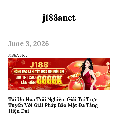
j188anet
June 3, 2026
Tối Ưu Hóa Trải Nghiệm Giải Trí Trực
Tuyến Với Giải Pháp Bảo Mật Đa Tầng
Hiện Đại