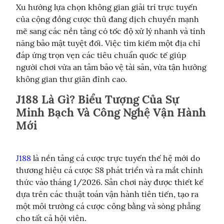
Xu hướng lựa chọn không gian giải trí trực tuyến 
của cộng đồng cược thủ đang dịch chuyển mạnh 
mẽ sang các nền tảng có tốc độ xử lý nhanh và tính 
năng bảo mật tuyệt đối. Việc tìm kiếm một địa chỉ 
đáp ứng trọn vẹn các tiêu chuẩn quốc tế giúp 
người chơi vừa an tâm bảo vệ tài sản, vừa tận hưởng 
không gian thư giãn đỉnh cao.
J188 Là Gì? Biểu Tượng Của Sự
Minh Bạch Và Công Nghệ Vận Hành
Mới
J188
 là nền tảng cá cược trực tuyến thế hệ mới do 
thương hiệu cá cược S8 phát triển và ra mắt chính 
thức vào tháng 1/2026. Sân chơi này được thiết kế 
dựa trên các thuật toán vận hành tiên tiến, tạo ra 
một môi trường cá cược công bằng và sòng phẳng 
cho tất cả hội viên.