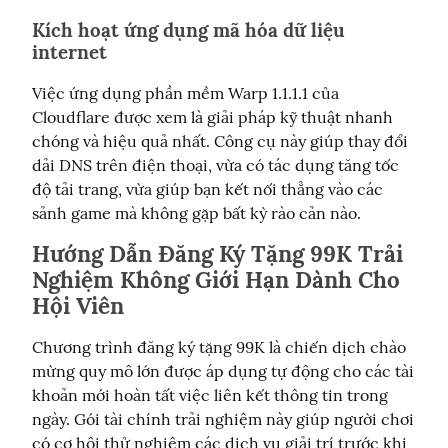
Kích hoạt ứng dụng mã hóa dữ liệu
internet
Việc ứng dụng phần mềm Warp 1.1.1.1 của 
Cloudflare được xem là giải pháp kỹ thuật nhanh 
chóng và hiệu quả nhất. Công cụ này giúp thay đổi 
dải DNS trên điện thoại, vừa có tác dụng tăng tốc 
độ tải trang, vừa giúp bạn kết nối thẳng vào các 
sảnh game mà không gặp bất kỳ rào cản nào.
Hướng Dẫn Đăng Ký Tặng 99K Trải
Nghiệm Không Giới Hạn Dành Cho
Hội Viên
Chương trình đăng ký tặng 99K là chiến dịch chào 
mừng quy mô lớn được áp dụng tự động cho các tài 
khoản mới hoàn tất việc liên kết thông tin trong 
ngày. Gói tài chính trải nghiệm này giúp người chơi 
có cơ hội thử nghiệm các dịch vụ giải trí trước khi 