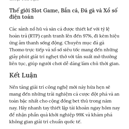
Thế giới Slot Game, Bắn cá, Đá gà và Xổ số
điện toán
Các sảnh nổ hũ và săn cá được thiết kế với tỷ lệ 
hoàn trả (RTP) cạnh tranh lên đến 97%, đi kèm hiệu 
ứng âm thanh sống động. Chuyên mục đá gà 
Thomo trực tiếp và xổ số siêu tốc mang đến những 
giây phút giải trí nghẹt thở với tần suất mở thưởng 
liên tục, giúp người chơi dễ dàng làm chủ thời gian.
Kết Luận
Nền tảng giải trí công nghệ mới này hứa hẹn sẽ 
mang đến những trải nghiệm cá cược đột phá và an 
toàn bậc nhất cho cộng đồng bet thủ trong năm 
nay. Hãy nhanh tay thiết lập tài khoản ngay hôm nay 
để nhận phần quà khởi nghiệp 99K và khám phá 
không gian giải trí chuẩn quốc tế.