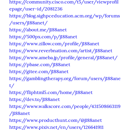
https://community.cisco.com/t5/user/viewprofil
epage/user-id/2081236
https://blog.sighpceducation.acm.org/wp/forums
/users/j188anet/
https://about.me/j188anet
https://500px.com/p/j188anet
https://www.zillow.com/profile/j188anet
https://www.reverbnation.com/artist/j188anet
https://www.ameba.jp/profile/general/j188anet/
https://pbase.com/j188anet
https://gitee.com/j188anet
https://gamblingtherapy.org/forum/users/j188ane
t/
https://fliphtml5.com/home/j188anet
https://dev.to/j188anet
https://www.walkscore.com/people/431508663119
/j188anet
https://www.producthunt.com/@j188anet
https://www.pixiv.net/en/users/126641911