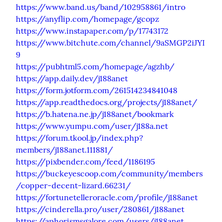
https://www.band.us/band/102958861/intro
https://anyflip.com/homepage/gcopz
https://www.instapaper.com/p/17743172
https://www.bitchute.com/channel/9aSMGP2iJYI
9
https://pubhtml5.com/homepage/agzhb/
https://app.daily.dev/j188anet
https://form.jotform.com/261514234841048
https://app.readthedocs.org/projects/j188anet/
https://b.hatena.ne.jp/j188anet/bookmark
https://www.yumpu.com/user/j188a.net
https://forum.tkool.jp/index.php?
members/j188anet.111881/
https://pixbender.com/feed/1186195
https://buckeyescoop.com/community/members
/copper-decent-lizard.66231/
https://fortunetelleroracle.com/profile/j188anet
https://cinderella.pro/user/280861/j188anet
https://aphorismsgalore.com/users/j188anet