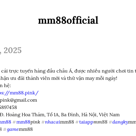
mm88official
, 2025
cái trực tuyến hàng đầu châu Á, được nhiều người chơi tin 
nhận ưu đãi thành viên mới và thử vận may mỗi ngày!

n hệ:

ps://mm88.pink/
ink@gmail.com
5897458

I Đ. Hoàng Hoa Thám, Tổ 1A, Ba Đình, Hà Nội, Việt Nam

pink 
nhacai
mm88 
dangky
mm88
mm88
mm88 
taiapp
#
#
#
#
8 
game
mm88

#