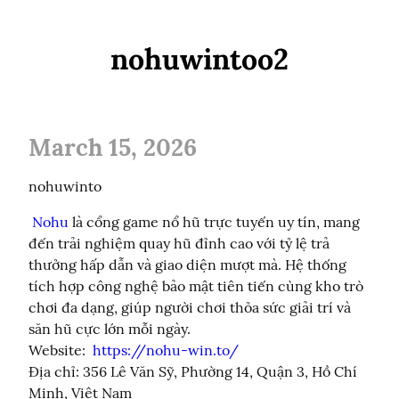
nohuwintoo2
March 15, 2026
nohuwinto
 Nohu
 là cổng game nổ hũ trực tuyến uy tín, mang 
đến trải nghiệm quay hũ đỉnh cao với tỷ lệ trả 
thưởng hấp dẫn và giao diện mượt mà. Hệ thống 
tích hợp công nghệ bảo mật tiên tiến cùng kho trò 
chơi đa dạng, giúp người chơi thỏa sức giải trí và 
săn hũ cực lớn mỗi ngày.

Website: 
https://nohu-win.to/
Địa chỉ: 356 Lê Văn Sỹ, Phường 14, Quận 3, Hồ Chí 
Minh, Việt Nam
