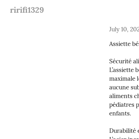
ririfi1329
July 10, 20
Assiette b
Sécurité al
L’assiette 
maximale lo
aucune sub
aliments c
pédiatres p
enfants.
Durabilité 