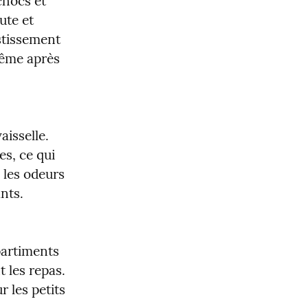
chocs et 
te et 
stissement 
ême après 
isselle. 
s, ce qui 
 les odeurs 
nts.
artiments 
les repas. 
les petits 