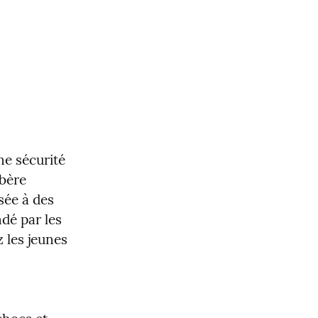
e sécurité 
bère 
ée à des 
é par les 
 les jeunes 