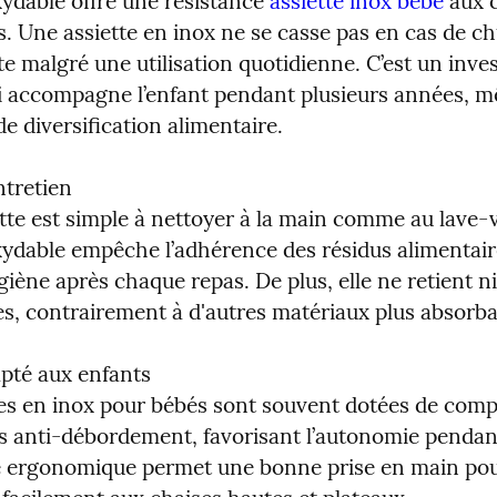
xydable offre une résistance 
assiette inox bébé
 aux 
. Une assiette en inox ne se casse pas en cas de chu
te malgré une utilisation quotidienne. C’est un inve
i accompagne l’enfant pendant plusieurs années, m
de diversification alimentaire.
ntretien

tte est simple à nettoyer à la main comme au lave-va
xydable empêche l’adhérence des résidus alimentaire
hygiène après chaque repas. De plus, elle ne retient ni
hes, contrairement à d'autres matériaux plus absorba
pté aux enfants

tes en inox pour bébés sont souvent dotées de comp
s anti-débordement, favorisant l’autonomie pendant 
 ergonomique permet une bonne prise en main pour 