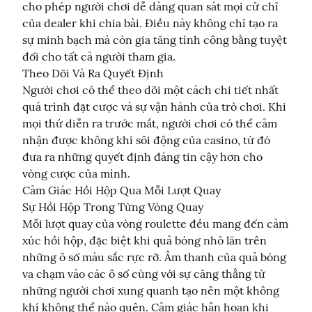
cho phép người chơi dễ dàng quan sát mọi cử chỉ 
của dealer khi chia bài. Điều này không chỉ tạo ra 
sự minh bạch mà còn gia tăng tính công bằng tuyệt 
đối cho tất cả người tham gia.

Theo Dõi Và Ra Quyết Định

Người chơi có thể theo dõi một cách chi tiết nhất 
quá trình đặt cược và sự vận hành của trò chơi. Khi 
mọi thứ diễn ra trước mắt, người chơi có thể cảm 
nhận được không khí sôi động của casino, từ đó 
đưa ra những quyết định đáng tin cậy hơn cho 
vòng cược của mình.

Cảm Giác Hồi Hộp Qua Mỗi Lượt Quay

Sự Hồi Hộp Trong Từng Vòng Quay

Mỗi lượt quay của vòng roulette đều mang đến cảm 
xúc hồi hộp, đặc biệt khi quả bóng nhỏ lăn trên 
những ô số màu sắc rực rỡ. Âm thanh của quả bóng 
va chạm vào các ô số cùng với sự căng thẳng từ 
những người chơi xung quanh tạo nên một không 
khí không thể nào quên. Cảm giác hân hoan khi 