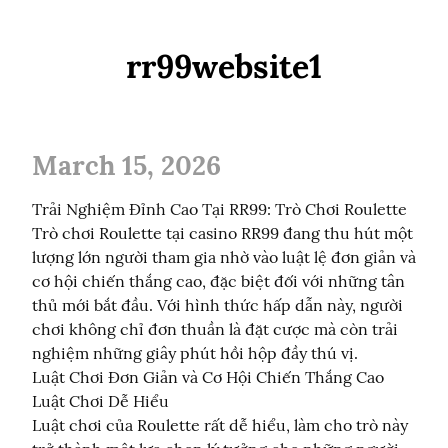
rr99website1
March 15, 2026
Trải Nghiệm Đỉnh Cao Tại RR99: Trò Chơi Roulette

Trò chơi Roulette tại casino RR99 đang thu hút một 
lượng lớn người tham gia nhờ vào luật lệ đơn giản và 
cơ hội chiến thắng cao, đặc biệt đối với những tân 
thủ mới bắt đầu. Với hình thức hấp dẫn này, người 
chơi không chỉ đơn thuần là đặt cược mà còn trải 
nghiệm những giây phút hồi hộp đầy thú vị.

Luật Chơi Đơn Giản và Cơ Hội Chiến Thắng Cao

Luật Chơi Dễ Hiểu

Luật chơi của Roulette rất dễ hiểu, làm cho trò này 